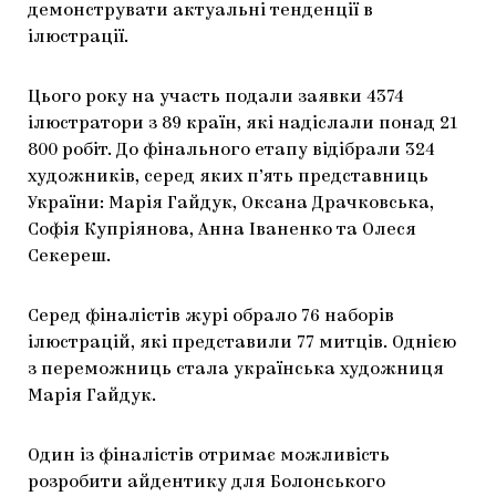
демонструвати актуальні тенденції в
ілюстрації.
Цього року на участь подали заявки 4374
ілюстратори з 89 країн, які надіслали понад 21
800 робіт. До фінального етапу відібрали 324
художників, серед яких п’ять представниць
України: Марія Гайдук, Оксана Драчковська,
Софія Купріянова, Анна Іваненко та Олеся
Секереш.
Серед фіналістів журі обрало 76 наборів
ілюстрацій, які представили 77 митців. Однією
з переможниць стала українська художниця
Марія Гайдук.
Один із фіналістів отримає можливість
розробити айдентику для Болонського