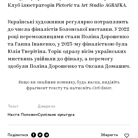
Клуб ілюстраторів
Pictoric
та
Art Studio AGRAFKA
.
Українські художники регулярно потрапляють
до числа фіналістів Болонської виставки. У 2022
році переможницями стали Поліна Дорошенко
та Ганна Іваненко, у 2023-му фіналісткою була
Юлія Тверітіна. Торік одразу вісім українських
мисткинь увійшли до фіналу, а перемогу
здобули Поліна Дорошенко та Оксана Домашич.
Якщо ви знайшли помилку, будь ласка, виділіть
фрагмент тексту та натисніть
Ctrl+Enter
.
Текст
Джерело
Настя Попович
Суспільне культура
Поділитися
Зберегти