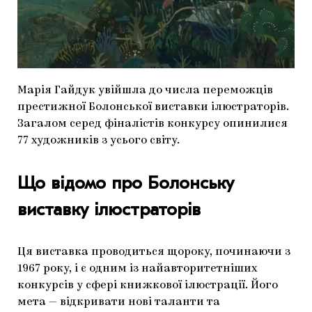
МАРІУПОЛЬСЬКІ МАРГІНАЛІЇ
ДОСЛІДНИЦЬКА ПЛАТФОРМА
ЗАПАЛЕННЯ
Марія Гайдук увійшла до числа переможців
CARPATHIAN CULT ПРО РІЗДВЯНІ СВЯТА
престижної Болонської виставки ілюстраторів.
Загалом серед фіналістів конкурсу опинилися
77 художників з усього світу.
Що відомо про Болонську
виставку ілюстраторів
Ця виставка проводиться щороку, починаючи з
1967 року, і є одним із найавторитетніших
конкурсів у сфері книжкової ілюстрації. Його
мета — відкривати нові таланти та