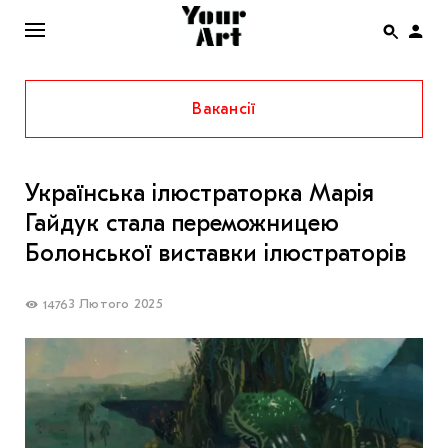
Вакансії
ENG
НОВИНИ
Українська ілюстраторка Марія
АФІША
Гайдук стала переможницею
ІНТЕРВ’Ю
Болонської виставки ілюстраторів
СТАТТІ
3 Лютого 2025
1476
КОЛОНКИ
СПЕЦПРОЄКТИ
THE UKRAINIAN PAVILION AT VENICE BIENNALE
2022