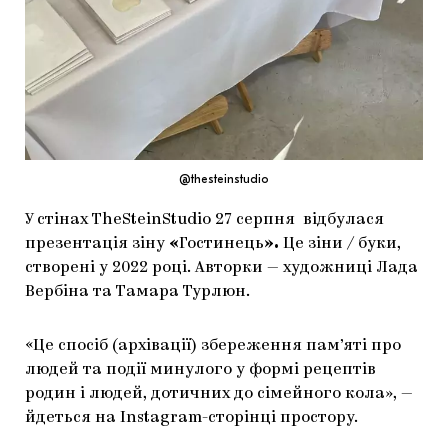
МАРІУПОЛЬСЬКІ МАРГІНАЛІЇ
ДОСЛІДНИЦЬКА ПЛАТФОРМА
ЗАПАЛЕННЯ
CARPATHIAN CULT ПРО РІЗДВЯНІ СВЯТА
@thesteinstudio
У стінах
TheSteinStudio
27
серпня
відбулася
презентація
зіну
«
Гостинець
».
Це зіни / буки,
створені у 2022 році. Авторки — художниці Лада
Вербіна та Тамара Турлюн.
«Це спосіб (архівації) збереження пам’яті про
людей та події минулого у формі рецептів
родин і людей, дотичних до сімейного кола», —
йдеться на Instagram-сторінці простору.