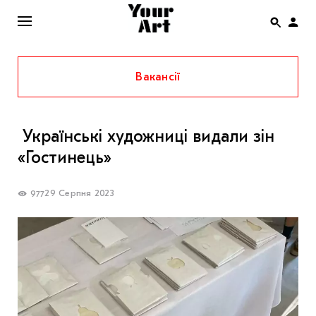
Вакансії
ENG
НОВИНИ
Українські художниці видали зін
АФІША
«Гостинець»
ІНТЕРВ’Ю
СТАТТІ
29 Серпня 2023
977
КОЛОНКИ
СПЕЦПРОЄКТИ
THE UKRAINIAN PAVILION AT VENICE BIENNALE
2022