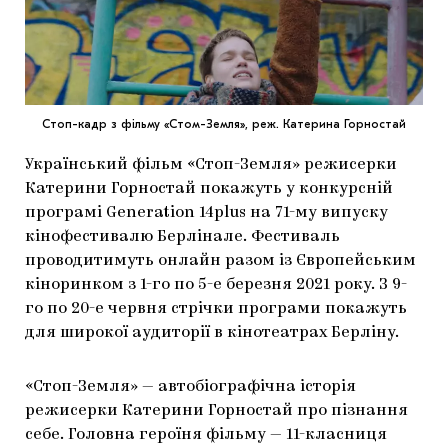
МАРІУПОЛЬСЬКІ МАРГІНАЛІЇ
ДОСЛІДНИЦЬКА ПЛАТФОРМА
ЗАПАЛЕННЯ
Стоп-кадр з фільму «Стом-Земля», реж. Катерина Горностай
CARPATHIAN CULT ПРО РІЗДВЯНІ СВЯТА
Український фільм «Стоп-Земля» режисерки
Катерини Горностай покажуть у конкурсній
програмі Generation 14plus на 71-му випуску
кінофестивалю Берлінале. Фестиваль
проводитимуть онлайн разом із Європейським
кіноринком з 1-го по 5-е березня 2021 року. З 9-
го по 20-е червня стрічки програми покажуть
для широкої аудиторії в кінотеатрах Берліну.
«Стоп-Земля» — автобіографічна історія
режисерки Катерини Горностай про пізнання
себе. Головна героїня фільму — 11-класниця