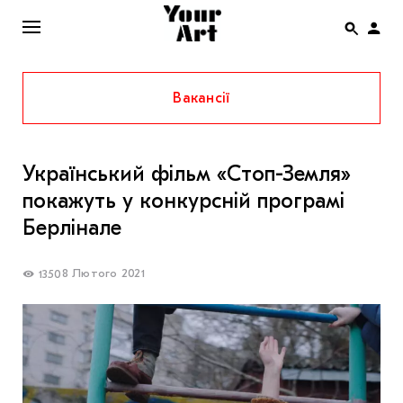
Вакансії
ENG
НОВИНИ
Український фільм «Стоп-Земля»
АФІША
покажуть у конкурсній програмі
ІНТЕРВ’Ю
Берлінале
СТАТТІ
8 Лютого 2021
1350
КОЛОНКИ
СПЕЦПРОЄКТИ
THE UKRAINIAN PAVILION AT VENICE BIENNALE
2022