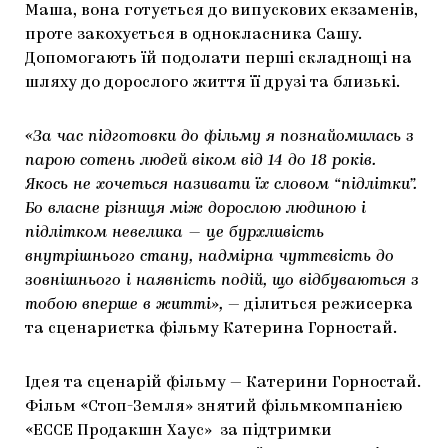
Маша, вона готується до випускових екзаменів,
проте закохується в однокласника Сашу.
Допомогають їй подолати перші складнощі на
шляху до дорослого життя її друзі та близькі.
«За час підготовки до фільму я познайомилась з
парою сотень людей віком від 14 до 18 років.
Якось не хочеться називати їх словом “підлітки”.
Бо власне різниця між дорослою людиною і
підлітком невелика — це бурхливість
внутрішнього стану, надмірна чуттєвість до
зовнішнього і наявність подій, що відбуваються з
тобою вперше в житті»,
— ділиться режисерка
та сценаристка фільму Катерина Горностай.
Ідея та сценарій фільму — Катерини Горностай.
Фільм «Стоп-Земля» знятий фільмкомпанією
«ЕССЕ Продакшн Хаус» за підтримки