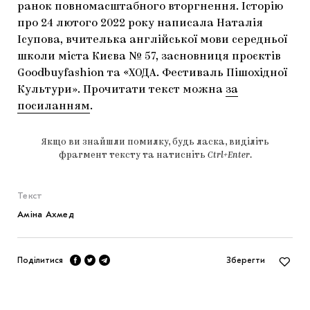
ранок повномасштабного вторгнення. Історію
про 24 лютого 2022 року написала Наталія
Ісупова, вчителька англійської мови середньої
школи міста Києва № 57, засновниця проєктів
Goodbuyfashion та «ХОДА. Фестиваль Пішохідної
Культури». Прочитати текст можна
за
посиланням
.
Якщо ви знайшли помилку, будь ласка, виділіть
фрагмент тексту та натисніть
Ctrl+Enter
.
Текст
Аміна Ахмед
Поділитися
Зберегти