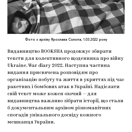
МАРІУПОЛЬСЬКІ МАРГІНАЛІЇ
ДОСЛІДНИЦЬКА ПЛАТФОРМА
ЗАПАЛЕННЯ
Фото з архіву Ярослава Солопа, 1.03.2022 року
CARPATHIAN CULT ПРО РІЗДВЯНІ СВЯТА
Видавництво BOOKSHA продовжує збирати
тексти для колективного щоденника про війну
Ukraine. War diary 2022. Наступна частина
видання присвячена розповідям про
організацію побуту та життя в укриттях під час
ракетних і бомбових атак в Україні. Надіслати
свій текст може кожен охочий — для
видавництва важливо зібрати історії, що стали
б документальним архівом різноманітних
спогадів унікального досвіду кожного
мешканця України.