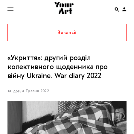
Вакансії
ENG
НОВИНИ
«Укриття»: другий розділ
АФІША
колективного щоденника про
ІНТЕРВ’Ю
війну Ukraine. War diary 2022
СТАТТІ
4 Травня 2022
2248
КОЛОНКИ
СПЕЦПРОЄКТИ
THE UKRAINIAN PAVILION AT VENICE BIENNALE
2022