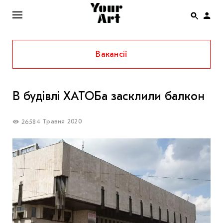
Вакансії
ENG
НОВИНИ
В будівлі ХАТОБа засклили балкон
АФІША
ІНТЕРВ’Ю
4 Травня 2020
2658
СТАТТІ
КОЛОНКИ
СПЕЦПРОЄКТИ
THE UKRAINIAN PAVILION AT VENICE BIENNALE
2022