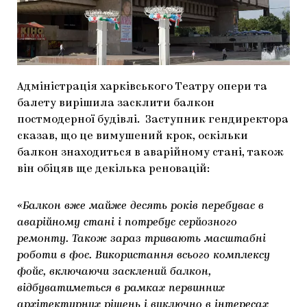
МАРІУПОЛЬСЬКІ МАРГІНАЛІЇ
ДОСЛІДНИЦЬКА ПЛАТФОРМА
ЗАПАЛЕННЯ
Адміністрація харківського Театру опери та
CARPATHIAN CULT ПРО РІЗДВЯНІ СВЯТА
балету вирішила засклити балкон
постмодерної будівлі. Заступник гендиректора
сказав, що це вимушений крок, оскільки
балкон знаходиться в аварійному стані, також
він обіцяв ще декілька реновацій:
«Балкон вже майже десять років перебуває в
аварійному стані і потребує серйозного
ремонту. Також зараз тривають масштабні
роботи в фоє. Використання всього комплексу
фойє, включаючи засклений балкон,
відбуватиметься в рамках первинних
архітектурних рішень і виключно в інтересах