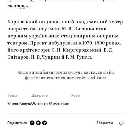
театру».
Харківський національний академічний театр
опери та балету імені М. В. Лисенка став
першим українським стаціонарним оперним
театром. Проєкт побудували в 1970–1990 роках,
його архітектори: С. Н. Миргородський, В. Д.
Єлізаров, Н. В. Чуприн й Р. М. Гупал.
Якщо ви знайшли помилку, будь ласка, виділіть
фрагмент тексту та натисніть
Ctrl+Enter
.
Текст
Джерело
Фото
Уляна Калуш
Ukrainian Modernism
Поділитися
Зберегти