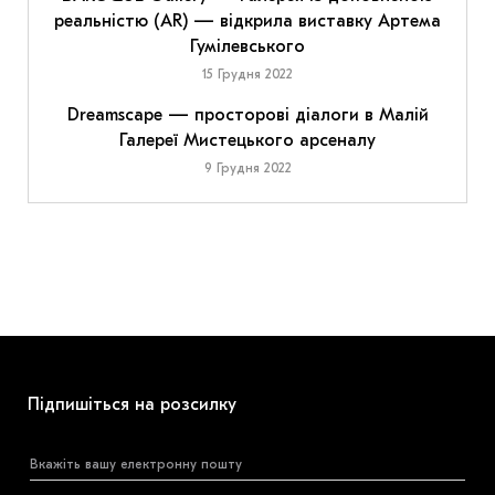
реальністю (AR) — відкрила виставку Артема
Гумілевського
15 Грудня 2022
Dreamscape — просторові діалоги в Малій
Галереї Мистецького арсеналу
9 Грудня 2022
Підпишіться на розсилку