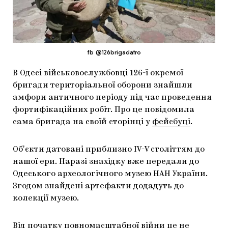
МАРІУПОЛЬСЬКІ МАРГІНАЛІЇ
ДОСЛІДНИЦЬКА ПЛАТФОРМА
ЗАПАЛЕННЯ
fb @126brigadatro
CARPATHIAN CULT ПРО РІЗДВЯНІ СВЯТА
В Одесі військовослужбовці 126-ї окремої
бригади територіальної оборони знайшли
амфори античного періоду під час проведення
фортифікаційних робіт. Про це повідомила
сама бригада на своїй сторінці у
фейсбуці
.
Обʼєкти датовані приблизно IV-V століттям до
нашої ери. Наразі знахідку вже передали до
Одеського археологічного музею НАН України.
Згодом знайдені артефакти додадуть до
колекції музею.
Від початку повномасштабної війни це не