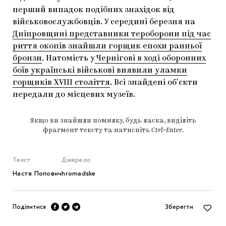
перший випадок подібних знахідок від
військовослужбовців. У середині березня на
Дніпровщині представники тероборони під час
риття окопів знайшли горщик епохи ранньої
бронзи
. Натомість у
Чернігові в ході оборонних
боїв українські військові виявили уламки
горщиків XVIII століття
. Всі знайдені обʼєкти
передали до місцевих музеїв.
Якщо ви знайшли помилку, будь ласка, виділіть
фрагмент тексту та натисніть
Ctrl+Enter
.
Текст
Джерело
Настя Попович
hromadske
Поділитися
Зберегти