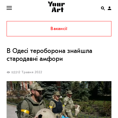
Вакансії
ENG
НОВИНИ
В Одесі тероборона знайшла
АФІША
стародавні амфори
ІНТЕРВ’Ю
СТАТТІ
12 Травня 2022
1155
КОЛОНКИ
СПЕЦПРОЄКТИ
THE UKRAINIAN PAVILION AT VENICE BIENNALE
2022