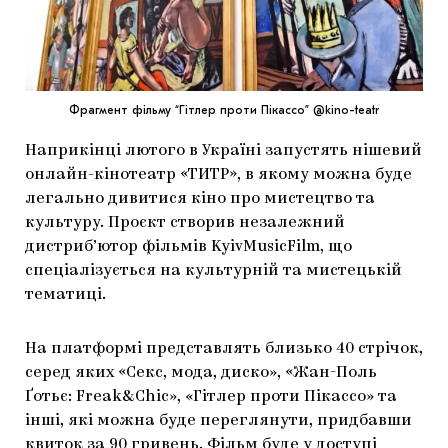
МАРІУПОЛЬСЬКІ МАРГІНАЛІЇ
ДОСЛІДНИЦЬКА ПЛАТФОРМА
ЗАПАЛЕННЯ
Фрагмент фільму “Гітлер проти Пікассо” @kino-teatr
CARPATHIAN CULT ПРО РІЗДВЯНІ СВЯТА
Наприкінці лютого в Україні запустять нішевий
онлайн-кінотеатр «ТИТР», в якому можна буде
легально дивитися кіно про мистецтво та
культуру. Проєкт створив незалежний
дистриб’ютор фільмів KyivMusicFilm, що
спеціалізується на культурній та мистецькій
тематиці.
На платформі представлять близько 40 стрічок,
серед яких «Секс, мода, диско», «Жан-Поль
Ґотьє: Freak&Chic», «Гітлер проти Пікассо» та
інші, які можна буде переглянути, придбавши
квиток за 90 гривень. Фільм буде у доступі