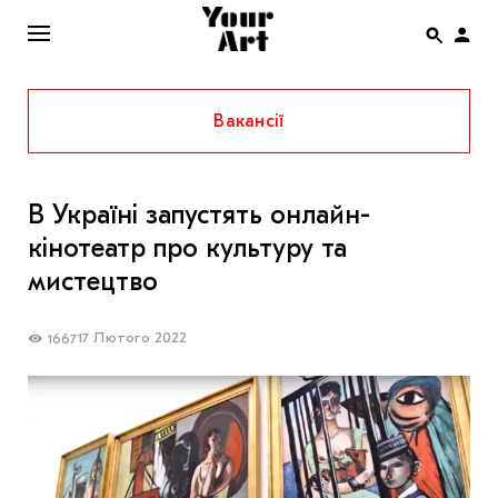
Вакансії
ENG
НОВИНИ
В Україні запустять онлайн-
АФІША
кінотеатр про культуру та
ІНТЕРВ’Ю
мистецтво
СТАТТІ
17 Лютого 2022
1667
КОЛОНКИ
СПЕЦПРОЄКТИ
THE UKRAINIAN PAVILION AT VENICE BIENNALE
2022