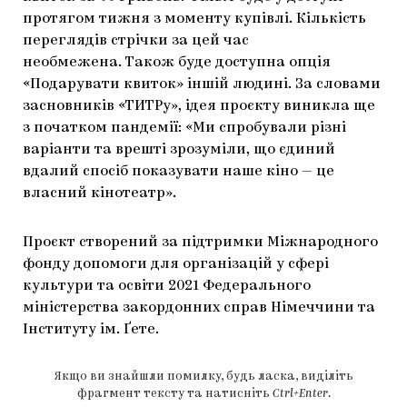
протягом тижня з моменту купівлі. Кількість
переглядів стрічки за цей час
необмежена. Також буде доступна опція
«Подарувати квиток» іншій людині. За словами
засновників «ТИТРу», ідея проєкту виникла ще
з початком пандемії: «Ми спробували різні
варіанти та врешті зрозуміли, що єдиний
вдалий спосіб показувати наше кіно — це
власний кінотеатр».
Проєкт створений за підтримки Міжнародного
фонду допомоги для організацій у сфері
культури та освіти 2021 Федерального
міністерства закордонних справ Німеччини та
Інституту ім. Ґете.
Якщо ви знайшли помилку, будь ласка, виділіть
фрагмент тексту та натисніть
Ctrl+Enter
.