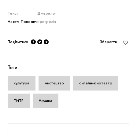
Текст
Джерело
Настя Попович
пресреліз
Поділитися
Зберегти
Теги
культура
мистецтво
онлайн-кінотеатр
ТИТР
Україна