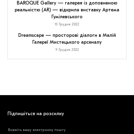
BAROQUE Gallery — галерея із доповненою
реальністю (AR) — відкрила виставку Артема
Гумілевського
15 Грудня 2022
Dreamscape — просторові діалоги в Малій
Галереї Мистецького арсеналу
9 Грудня 2022
Підпишіться на розсилку