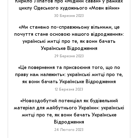
Кирило Ліпатов про «Мідний саван» у рамках
циклу Одеського художнього «Мови війни»
30 Березня 2023
«Ми станемо по-справжньому вільними, це
почуття стане основою нашого відродження»:
українські митці про те, як вони бачать
Українське Відродження
29 Березня 2023
«Це повернення та присвоєння того, що по
праву нам належить»: українські митці про те,
як вони бачать Українське Відродження
12 Березня 2023
«Новоздобутий потенціал як будівельний
матеріал для майбутнього України»: українські
митці про те, як вони бачать Українське
Відродження
24 Лютого 2023