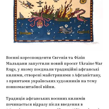
МАРІУПОЛЬСЬКІ МАРГІНАЛІЇ
ДОСЛІДНИЦЬКА ПЛАТФОРМА
ЗАПАЛЕННЯ
CARPATHIAN CULT ПРО РІЗДВЯНІ СВЯТА
Воєнні кореспонденти Євгенія та Філіп
Мальцани запустили новий проєкт Ukraine War
Rugs, у якому поєднали традиційні афганські
килими, створені майстринями з Афганістану,
з принтами українських художників на тему
повномасштабної війни.
Традиція афганських воєнних килимів
починається відразу після введення в