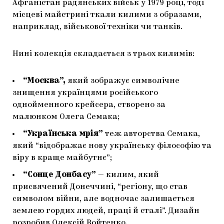
Афганістан радянських військ у 1979 році, тоді
місцеві майстрині ткали килими з образами,
наприклад, військової техніки чи танків.
Нині колекція складається з трьох килимів:
“Москва”,
який зображує символічне
знищення українцями російського
однойменного крейсера, створено за
малюнком Олега Семака;
“Українська мрія”
теж авторства Семака,
який “відображає нову українську філософію та
віру в краще майбутнє”;
“Сонце Донбасу”
— килим, який
присвячений Донеччині, “регіону, що став
символом війни, але водночас залишається
землею гордих людей, праці й сталі”. Дизайн
розробив Олексій Войтенко.