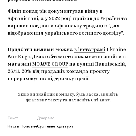
Філіп понад рік документував війну в
Афганістані, а у 2022 році приїхав до України та
вирішив поєднати афганську традицію “для
відображення українського воєнного досвіду”.
Придбати килими можна
в інстаграмі
Ukraine
War Rugs. Деякі айтеми також можна знайти в
магазині
MOJAVE GROUP
на вулиці Павлівській,
26/41. 20% від продажів команда проєкту
перераховує на підтримку армії.
Якщо ви знайшли помилку, будь ласка, виділіть
фрагмент тексту та натисніть
Ctrl+Enter
.
Текст
Джерело
Настя Попович
Суспільне культура