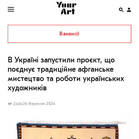
Вакансії
ENG
НОВИНИ
В Україні запустили проєкт, що
АФІША
поєднує традиційне афганське
ІНТЕРВ’Ю
мистецтво та роботи українських
СТАТТІ
художників
КОЛОНКИ
26 Вересня 2024
2436
СПЕЦПРОЄКТИ
THE UKRAINIAN PAVILION AT VENICE BIENNALE
2022