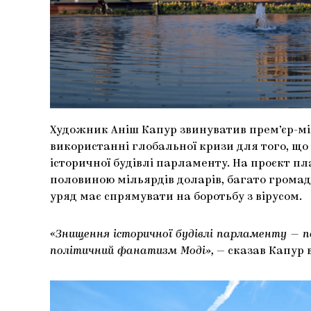
Художник Аніш Капур звинуватив прем’єр-мін
використанні глобальної кризи для того, що
історичної будівлі парламенту. На проєкт п
половиною мільярдів доларів, багато громадс
уряд має спрямувати на боротьбу з вірусом.
«Знищення історичної будівлі парламенту — п
політичний фанатизм Моді»,
— сказав Капур 