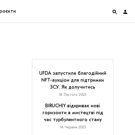
роєкти
rainian Pavilion at Venice Biennale 2022
ольські маргіналії
дницька платформа
UFDA запустила благодійний
NFT-аукціон для підтримки
ення
ЗСУ. Як долучитись
18 Лютого 2025
hian Cult про різдвяні свята
BIRUCHIY відкриває нові
горизонти в мистецтві під
час турбулентного стану
14 Червня 2023