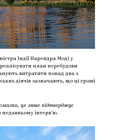
істра Індії Нарендра Моді у
 реалізувати план перебудови
ланують витратити понад два з
ьких діячів зазначають, що ці гроші
омилка, це лише підтверджує
в недавньому інтерв’ю.