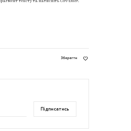
фрагмент тексту та натисніть
Ctrl+Enter
.
Зберегти
Підписатись