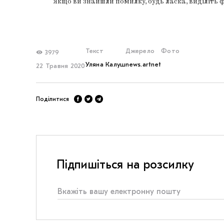
Якщо ви знайшли помилку, будь ласка, виділіть 
Текст
Джерело
Фото
3979
Уляна Калуш
news.artnet
22 Травня 2020
Поділитися
Підпишіться на розсилку