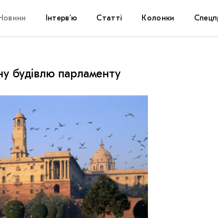
Новини
Інтерв’ю
Статті
Колонки
Спецп
Афіша
The Uk
ьну будівлю парламенту
Маріуп
Дослі
Запал
Carpat