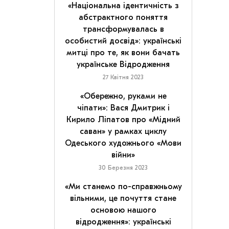
«Національна ідентичність з
абстрактного поняття
трансформувалась в
особистий досвід»: українські
митці про те, як вони бачать
українське Відродження
27 Квітня 2023
«Обережно, руками не
чіпати»: Вася Дмитрик і
Кирило Ліпатов про «Мідний
саван» у рамках циклу
Одеського художнього «Мови
війни»
30 Березня 2023
«Ми станемо по-справжньому
вільними, це почуття стане
основою нашого
відродження»: українські