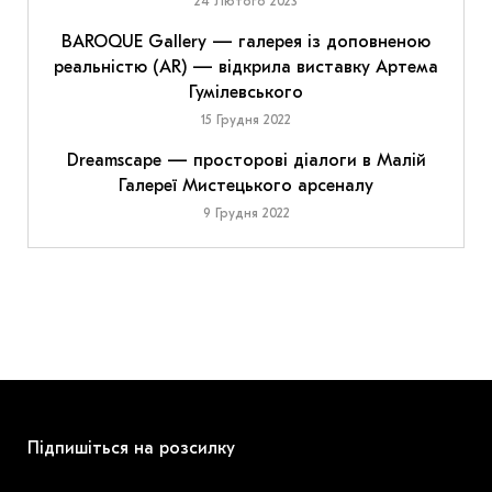
24 Лютого 2023
BAROQUE Gallery — галерея із доповненою
реальністю (AR) — відкрила виставку Артема
Гумілевського
15 Грудня 2022
Dreamscape — просторові діалоги в Малій
Галереї Мистецького арсеналу
9 Грудня 2022
Підпишіться на розсилку