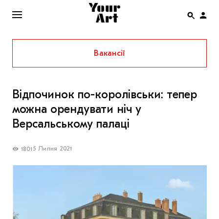
Вакансії
ENG
НОВИНИ
Відпочинок по-королівськи: тепер
АФІША
можна орендувати ніч у
ІНТЕРВ’Ю
Версальському палаці
СТАТТІ
5 Липня 2021
1801
КОЛОНКИ
СПЕЦПРОЄКТИ
THE UKRAINIAN PAVILION AT VENICE BIENNALE
2022