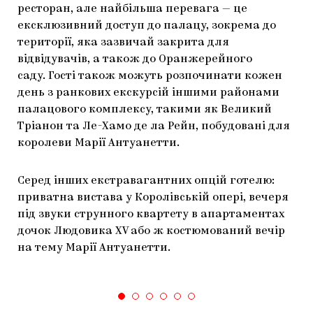
ресторан, але найбільша перевага — це
ексклюзивний доступ до палацу, зокрема до
території, яка зазвичай закрита для
відвідувачів, а також до Оранжерейного
саду. Гості також можуть розпочинати кожен
день з ранкових екскурсій іншими районами
палацового комплексу, такими як Великий
Тріанон та Ле-Хамо де ла Рейн, побудовані для
королеви Марії Антуанетти.
Серед інших екстравагантних опцій готелю:
приватна вистава у Королівській опері, вечеря
під звуки струнного квартету в апартаментах
дочок Людовика XV або ж костюмований вечір
на тему Марії Антуанетти.