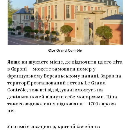
МАРІУПОЛЬСЬКІ МАРГІНАЛІЇ
ДОСЛІДНИЦЬКА ПЛАТФОРМА
ЗАПАЛЕННЯ
CARPATHIAN CULT ПРО РІЗДВЯНІ СВЯТА
©Le Grand Contrôle
Якщо ви шукаєте місце, де відпочити цього літа
в Європі — можете замовити номер у
французькому Версальському палаці. Зараз на
території розташований готель Le Grand
Contrôle, тож всі відвідувачі зможуть на
декілька ночей відчути себе монархами. Ціна
такого задоволення відповідна — 1700 євро за
ніч.
У готелі є спа-центр, критий басейн та