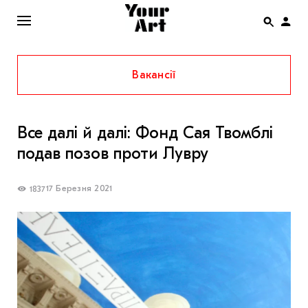
Вакансії
ENG
НОВИНИ
Все далі й далі: Фонд Сая Твомблі
АФІША
подав позов проти Лувру
ІНТЕРВ’Ю
СТАТТІ
17 Березня 2021
1837
КОЛОНКИ
СПЕЦПРОЄКТИ
THE UKRAINIAN PAVILION AT VENICE BIENNALE
2022