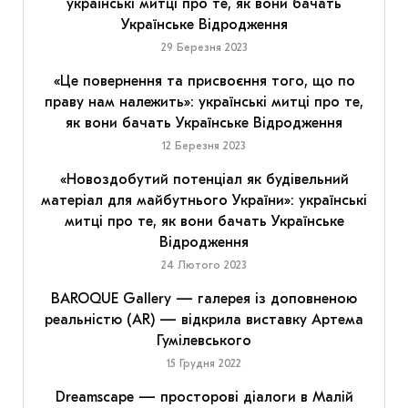
українські митці про те, як вони бачать
Українське Відродження
29 Березня 2023
«Це повернення та присвоєння того, що по
праву нам належить»: українські митці про те,
як вони бачать Українське Відродження
12 Березня 2023
«Новоздобутий потенціал як будівельний
матеріал для майбутнього України»: українські
митці про те, як вони бачать Українське
Відродження
24 Лютого 2023
BAROQUE Gallery — галерея із доповненою
реальністю (AR) — відкрила виставку Артема
Гумілевського
15 Грудня 2022
Dreamscape — просторові діалоги в Малій