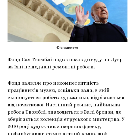
МАРІУПОЛЬСЬКІ МАРГІНАЛІЇ
ДОСЛІДНИЦЬКА ПЛАТФОРМА
ЗАПАЛЕННЯ
CARPATHIAN CULT ПРО РІЗДВЯНІ СВЯТА
©taiwannews
Фонд Сая Твомблі подав позов до суду на Лувр
за їхні нещодавні ремонтні роботи.
Фонд заявляє про некомпетентність
працівників музею, оскільки зала, в якій
експонується робота художника, відрізняється
від початкової. Настінний розпис, найбільша
робота Твомблі, знаходиться в Залі бронзи, де
зберігається колекція етруського мистецтва. У
2010 році художник завершив фреску,
пофарбувавши стелю в синій колір, щоб