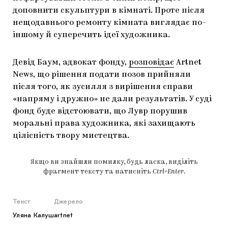
доповнити скульптури в кімнаті. Проте після
нещодавнього ремонту кімната виглядає по-
іншому й суперечить ідеї художника.
Девід Баум, адвокат фонду,
розповідає
Artnet
News, що рішення подати позов прийняли
після того, як зусилля з вирішення справи
«напряму і дружно» не дали результатів. У суді
фонд буде відстоювати, що Лувр порушив
моральні права художника, які захищають
цілісність твору мистецтва.
Якщо ви знайшли помилку, будь ласка, виділіть
фрагмент тексту та натисніть
Ctrl+Enter
.
Текст
Джерело
Уляна Калуш
artnet