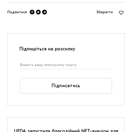
Поділитися
Зберегти
Підпишіться на розсилку
Підписатись
UFDA запустила благодійний NFT-аукціон для