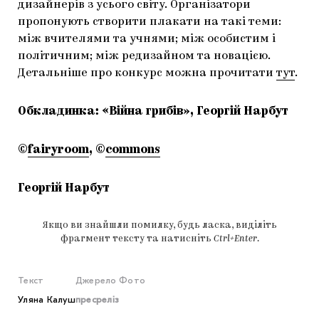
дизайнерів з усього світу. Організатори
пропонують створити плакати на такі теми:
між вчителями та учнями; між особистим і
політичним; між редизайном та новацією.
Детальніше про конкурс можна прочитати
тут
.
Обкладинка: «Війна грибів», Георгій Нарбут
©
fairyroom
, ©
commons
Георгій Нарбут
Якщо ви знайшли помилку, будь ласка, виділіть
фрагмент тексту та натисніть
Ctrl+Enter
.
Текст
Джерело
Фото
Уляна Калуш
пресреліз