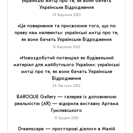
українські митці про те, як вони бачать
Українське Відродження
29 Березня 2023
«Це повернення та присвоєння того, що по
праву нам належить»: українські митці про те,
як вони бачать Українське Відродження
12 Березня 2023
«Новоздобутий потенціал як будівельний
матеріал для майбутнього України»: українські
митці про те, як вони бачать Українське
Відродження
24 Лютого 2023
BAROQUE Gallery — галерея із доповненою
реальністю (AR) — відкрила виставку Артема
Гумілевського
15 Грудня 2022
Dreamscape — просторові діалоги в Малій