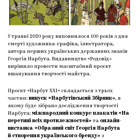
МАРІУПОЛЬСЬКІ МАРГІНАЛІЇ
ДОСЛІДНИЦЬКА ПЛАТФОРМА
ЗАПАЛЕННЯ
У травні 2020 року виповнилося 100 років з дня
CARPATHIAN CULT ПРО РІЗДВЯНІ СВЯТА
смерті художника-графіка, ілюстратора,
автора перших українських державних знаків
Георгія Нарбута. Видавництво «Родовід»
вирішило провести масштабний проєкт
вшанування творчості майстра.
Проєкт «Нарбут ХХІ» складається з трьох
частин:
випуск «Нарбутівський Збірник»
, в
якому буде зібрано дослідження творчості
Нарбута;
міжнародний конкурс плакатів «На
перетині всіх протилежностей»
та
онлайн-
виставка «Образний світ Георгія Нарбута
й створення українського бренду»
з