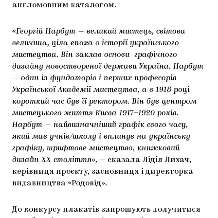
англомовним каталогом.
«Георгій Нарбут — великий мистець, світова
величина, ціла епоха в історії українського
мистецтва. Він заклав основи графічного
дизайну новоствореної держави Україна. Нарбут
— один із фундаторів і перших професорів
Української Академії мистецтва, а в 1918 році
короткий час був її ректором. Він був центром
мистецького життя Києва 1917–1920 років.
Нарбут — найвизначніший графік свого часу,
який мав учнів/школу і вплинув на українську
графіку, шрифтове мистецтво, книжковий
дизайн ХХ століття»,
— сказала Лідія Лихач,
керівниця проєкту, засновниця і директорка
видавництва «Родовід».
До конкурсу плакатів запрошують долучитися