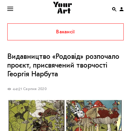
Вакансії
ENG
НОВИНИ
Видавництво «Родовід» розпочало
АФІША
проєкт, присвячений творчості
ІНТЕРВ’Ю
Георгія Нарбута
СТАТТІ
1 Серпня 2020
4412
КОЛОНКИ
СПЕЦПРОЄКТИ
THE UKRAINIAN PAVILION AT VENICE BIENNALE
2022