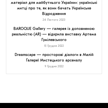
матеріал для майбутнього України»: українські
митці про те, як вони бачать Українське
Відродження
24 Лютого 2023
BAROQUE Gallery — галерея із доповненою
реальністю (AR) — відкрила виставку Артема
Гумілевського
15 Грудня 2022
Dreamscape — просторові діалоги в Малій
Галереї Мистецького арсеналу
9 Грудня 2022