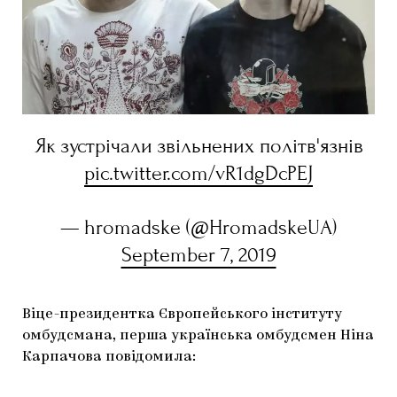
МАРІУПОЛЬСЬКІ МАРГІНАЛІЇ
ДОСЛІДНИЦЬКА ПЛАТФОРМА
ЗАПАЛЕННЯ
CARPATHIAN CULT ПРО РІЗДВЯНІ СВЯТА
Як зустрічали звільнених політв'язнів
pic.twitter.com/vR1dgDcPEJ
— hromadske (@HromadskeUA)
September 7, 2019
Віце-президентка Європейського інституту
омбудсмана, перша українська омбудсмен Ніна
Карпачова повідомила: