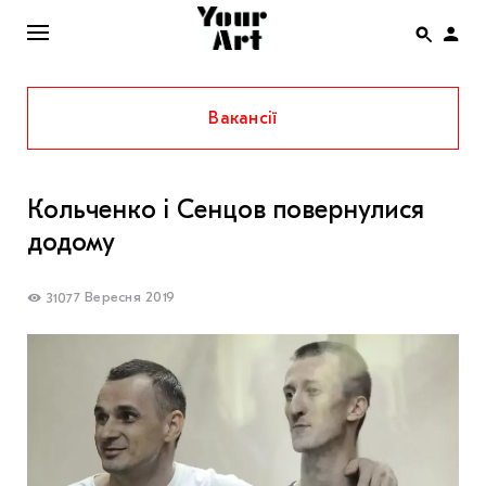
Вакансії
ENG
НОВИНИ
Кольченко і Сенцов повернулися
АФІША
додому
ІНТЕРВ’Ю
СТАТТІ
7 Вересня 2019
3107
КОЛОНКИ
СПЕЦПРОЄКТИ
THE UKRAINIAN PAVILION AT VENICE BIENNALE
2022