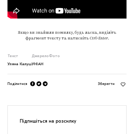
Якщо ви знайшли помилку, будь ласка, виділіть
фрагмент тексту та натисніть
Ctrl+Enter
.
Текст
Джерело
Фото
Уляна Калуш
УНІАН
Поділитися
Зберегти
Підпишіться на розсилку