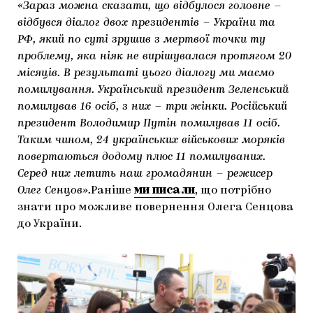
«Зараз можна сказати, що відбулося головне –
відбувся діалог двох президентів – України та
РФ, який по суті зрушив з мертвої точки ту
проблему, яка ніяк не вирішувалася протягом 20
місяців. В результаті цього діалогу ми маємо
помилування. Український президент Зеленський
помилував 16 осіб, з них – три жінки. Російський
президент Володимир Путін помилував 11 осіб.
Таким чином, 24 українських військових моряків
повертаються додому плюс 11 помилуваних.
Серед них летить наш громадянин – режисер
Олег Сенцов».
Раніше
ми писали
, що потрібно
знати про можливе повернення Олега Сенцова
до України.