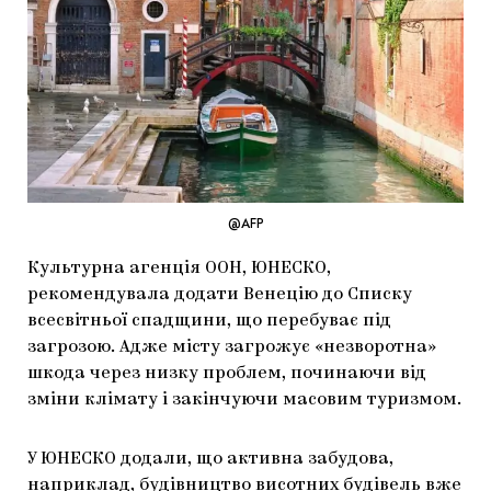
МАРІУПОЛЬСЬКІ МАРГІНАЛІЇ
ДОСЛІДНИЦЬКА ПЛАТФОРМА
ЗАПАЛЕННЯ
CARPATHIAN CULT ПРО РІЗДВЯНІ СВЯТА
@AFP
Культурна агенція ООН, ЮНЕСКО,
рекомендувала додати Венецію до Списку
всесвітньої спадщини, що перебуває під
загрозою. Адже місту загрожує «незворотна»
шкода через низку проблем, починаючи від
зміни клімату і закінчуючи масовим туризмом.
У ЮНЕСКО додали, що активна забудова,
наприклад, будівництво висотних будівель вже