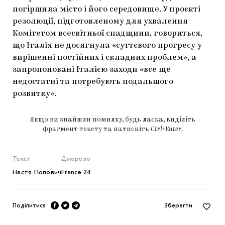
погіршила місто і його середовище. У проєкті
резолюції, підготовленому для ухвалення
Комітетом всесвітньої спадщини, говориться,
що Італія не досягнула «суттєвого прогресу у
вирішенні постійних і складних проблем», а
запропоновані Італією заходи «все ще
недостатні та потребують подальшого
розвитку».
Якщо ви знайшли помилку, будь ласка, виділіть
фрагмент тексту та натисніть
Ctrl+Enter
.
Текст
Джерело
Настя Попович
France 24
Поділитися
Зберегти