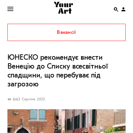
Вакансії
ENG
НОВИНИ
ЮНЕСКО рекомендує внести
АФІША
Венецію до Списку всесвітньої
ІНТЕРВ’Ю
спадщини, що перебуває під
СТАТТІ
загрозою
КОЛОНКИ
2 Серпня 2023
818
СПЕЦПРОЄКТИ
THE UKRAINIAN PAVILION AT VENICE BIENNALE
2022