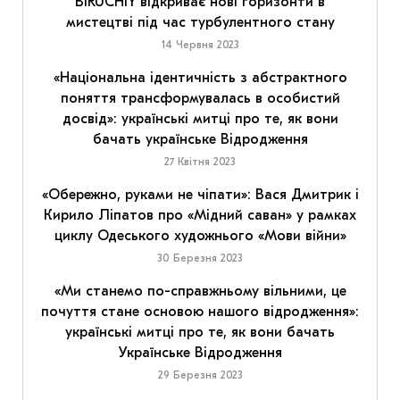
BIRUCHIY відкриває нові горизонти в
мистецтві під час турбулентного стану
14 Червня 2023
«Національна ідентичність з абстрактного
поняття трансформувалась в особистий
досвід»: українські митці про те, як вони
бачать українське Відродження
27 Квітня 2023
«Обережно, руками не чіпати»: Вася Дмитрик і
Кирило Ліпатов про «Мідний саван» у рамках
циклу Одеського художнього «Мови війни»
30 Березня 2023
«Ми станемо по-справжньому вільними, це
почуття стане основою нашого відродження»:
українські митці про те, як вони бачать
Українське Відродження
29 Березня 2023