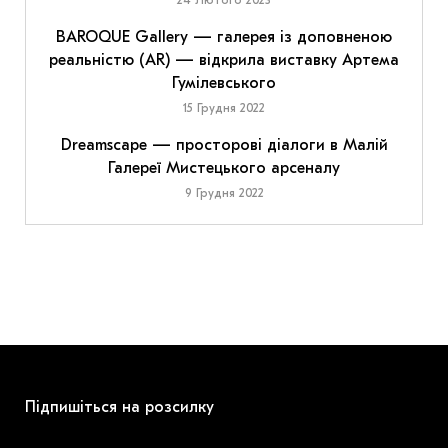
24 Лютого 2023
BAROQUE Gallery — галерея із доповненою
реальністю (AR) — відкрила виставку Артема
Гумілевського
15 Грудня 2022
Dreamscape — просторові діалоги в Малій
Галереї Мистецького арсеналу
9 Грудня 2022
Підпишіться на розсилку