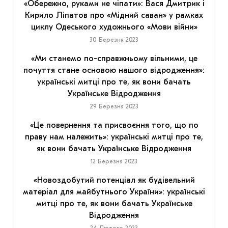
«Обережно, руками не чіпати»: Вася Дмитрик і
Кирило Ліпатов про «Мідний саван» у рамках
циклу Одеського художнього «Мови війни»
30 Березня 2023
«Ми станемо по-справжньому вільними, це
почуття стане основою нашого відродження»:
українські митці про те, як вони бачать
Українське Відродження
29 Березня 2023
«Це повернення та присвоєння того, що по
праву нам належить»: українські митці про те,
як вони бачать Українське Відродження
12 Березня 2023
«Новоздобутий потенціал як будівельний
матеріал для майбутнього України»: українські
митці про те, як вони бачать Українське
Відродження