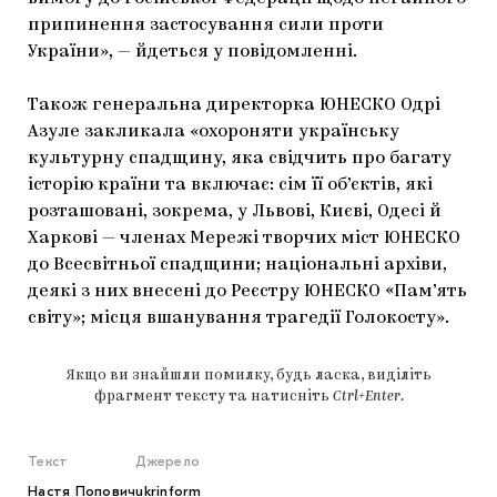
припинення застосування сили проти
України», — йдеться у повідомленні.
Також генеральна директорка ЮНЕСКО Одрі
Азуле закликала «охороняти українську
культурну спадщину, яка свідчить про багату
історію країни та включає: сім її об’єктів, які
розташовані, зокрема, у Львові, Києві, Одесі й
Харкові — членах Мережі творчих міст ЮНЕСКО
до Всесвітньої спадщини; національні архіви,
деякі з них внесені до Реєстру ЮНЕСКО «Пам’ять
світу»; місця вшанування трагедії Голокосту».
Якщо ви знайшли помилку, будь ласка, виділіть
фрагмент тексту та натисніть
Ctrl+Enter
.
Текст
Джерело
Настя Попович
ukrinform