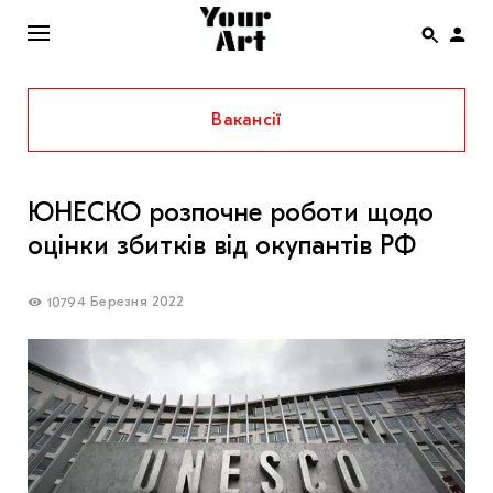
Вакансії
ENG
НОВИНИ
ЮНЕСКО розпочне роботи щодо
АФІША
оцінки збитків від окупантів РФ
ІНТЕРВ’Ю
СТАТТІ
4 Березня 2022
1079
КОЛОНКИ
СПЕЦПРОЄКТИ
THE UKRAINIAN PAVILION AT VENICE BIENNALE
2022