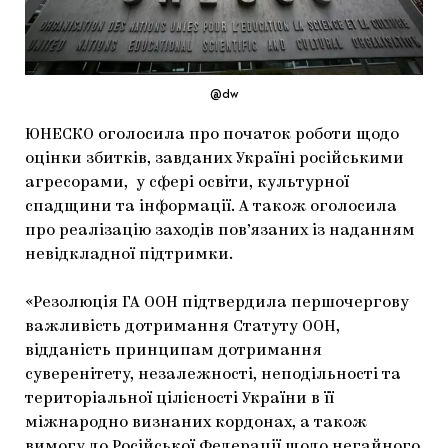
МАРІУПОЛЬСЬКІ МАРГІНАЛІЇ
ДОСЛІДНИЦЬКА ПЛАТФОРМА
ЗАПАЛЕННЯ
@dw
ЮНЕСКО оголосила про початок роботи щодо
CARPATHIAN CULT ПРО РІЗДВЯНІ СВЯТА
оцінки збитків, завданих Україні російськими
агресорами, у сфері освіти, культурної
спадщини та інформації. А також оголосила
про реалізацію заходів пов’язаних із наданням
невідкладної підтримки.
«Резолюція ГА ООН підтвердила першочергову
важливість дотримання Статуту ООН,
відданість принципам дотримання
суверенітету, незалежності, неподільності та
територіальної цілісності України в її
міжнародно визнаних кордонах, а також
вимогу до Російської Федерації щодо негайного