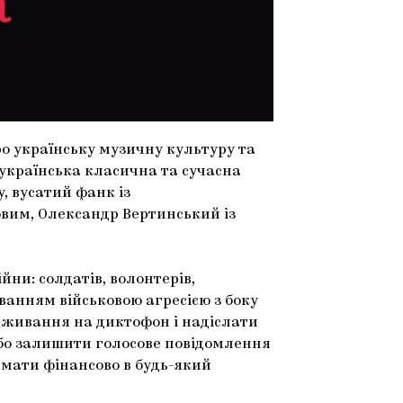
ро українську музичну культуру та
е українська класична та сучасна
y, вусатий фанк із
овим, Олександр Вертинський із
ійни: солдатів, волонтерів,
вуванням військовою агресією з боку
ереживання на диктофон і надіслати
бо залишити голосове повідомлення
мати фінансово в будь-який