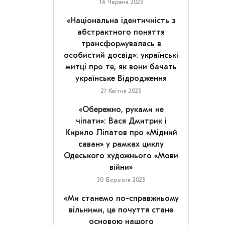
14 Червня 2023
«Національна ідентичність з
абстрактного поняття
трансформувалась в
особистий досвід»: українські
митці про те, як вони бачать
українське Відродження
27 Квітня 2023
«Обережно, руками не
чіпати»: Вася Дмитрик і
Кирило Ліпатов про «Мідний
саван» у рамках циклу
Одеського художнього «Мови
війни»
30 Березня 2023
«Ми станемо по-справжньому
вільними, це почуття стане
основою нашого