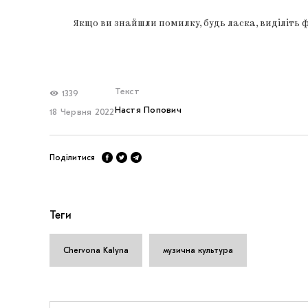
Якщо ви знайшли помилку, будь ласка, виділіть 
Текст
1339
Настя Попович
18 Червня 2022
Поділитися
Теги
Chervona Kalyna
музична культура