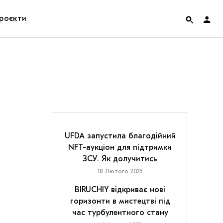
роєкти
rainian Pavilion at Venice Biennale 2022
ольські маргіналії
дницька платформа
ення
UFDA запустила благодійний
NFT-аукціон для підтримки
ЗСУ. Як долучитись
hian Cult про різдвяні свята
18 Лютого 2025
BIRUCHIY відкриває нові
горизонти в мистецтві під
час турбулентного стану