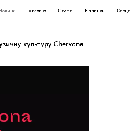
Новини
Інтерв’ю
Статті
Колонки
Спецп
Афіша
The Uk
музичну культуру Chervona
Маріуп
Дослі
Запал
Carpat