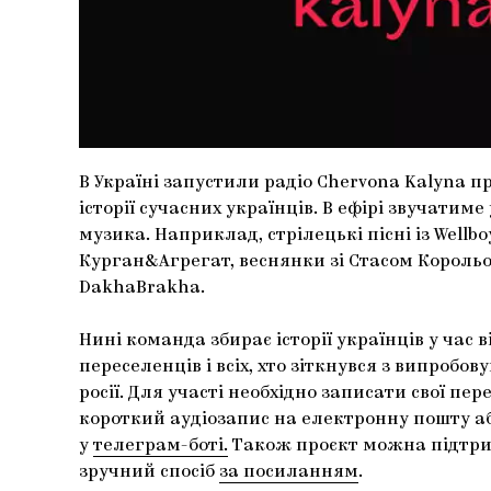
В Україні запустили радіо Chervona Kalyna п
історії сучасних українців. В ефірі звучатим
музика. Наприклад, стрілецькі пісні із Wellbo
Курган&Агрегат, веснянки зі Стасом Король
DakhaBrakha.
Нині команда збирає історії українців у час в
переселенців і всіх, хто зіткнувся з випробо
росії. Для участі необхідно записати свої п
короткий аудіозапис на електронну пошту а
у
телеграм-боті.
Також проєкт можна підтри
зручний спосіб
за посиланням
.