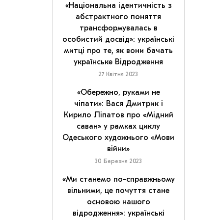
«Національна ідентичність з
абстрактного поняття
трансформувалась в
особистий досвід»: українські
митці про те, як вони бачать
українське Відродження
27 Квітня 2023
«Обережно, руками не
чіпати»: Вася Дмитрик і
Кирило Ліпатов про «Мідний
саван» у рамках циклу
Одеського художнього «Мови
війни»
30 Березня 2023
«Ми станемо по-справжньому
вільними, це почуття стане
основою нашого
відродження»: українські