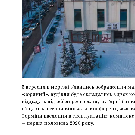
5 вересня в мережі з’явились зображення ма
«Зоряний». Будівля буде складатись з двох 
віддадуть під офіси ресторани, кав’ярні бан
обіцяють чотири кінозали, конференц-зал, 
Терміни введення в експлуатацію: комплекс
— перша половина 2020 року.