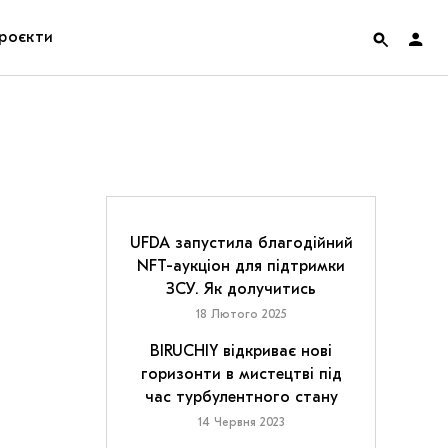
роєкти
rainian Pavilion at Venice Biennale 2022
ольські маргіналії
дницька платформа
UFDA запустила благодійний
NFT-аукціон для підтримки
ення
ЗСУ. Як долучитись
18 Лютого 2025
hian Cult про різдвяні свята
BIRUCHIY відкриває нові
горизонти в мистецтві під
час турбулентного стану
14 Червня 2023