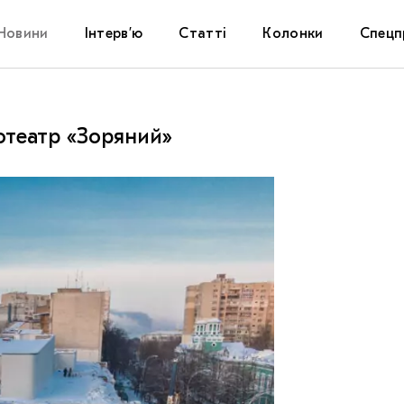
Новини
Інтерв’ю
Статті
Колонки
Спецп
Афіша
The Uk
нотеатр «Зоряний»
Маріуп
Дослі
Запал
Carpat