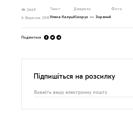
Текст
Джерело
Фото
2669
Уляна Калуш
Кінорух — Зоряний
6 Вересня 2019
Поділитися
Підпишіться на розсилку