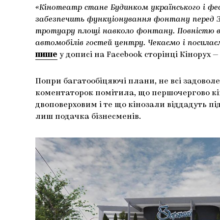
«Кінотеатр стане Будинком українського і фе
забезпечить функціонування фонтану перед 
тротуару площі навколо фонтану. Повністю в
автомобілів гостей центру. Чекаємо і посилає
пише
у дописі на Facebook сторінці Кінорух —
Попри багатообіцяючі плани, не всі задоволе
коментаторок помітила, що першочергово к
двоповерховим і те що кінозали віддадуть пі
лиш подачка бізнесменів.