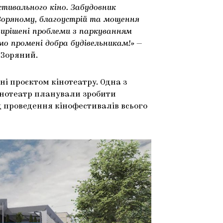
стивального кіно. Забудовник
Зоряному, благоустрій та мощення
ирішені проблеми з паркуванням
мо промені добра будівельникам!»
—
 Зоряний.
ні проєктом кінотеатру. Одна з
інотеатр планували зробити
д проведення кінофестивалів всього