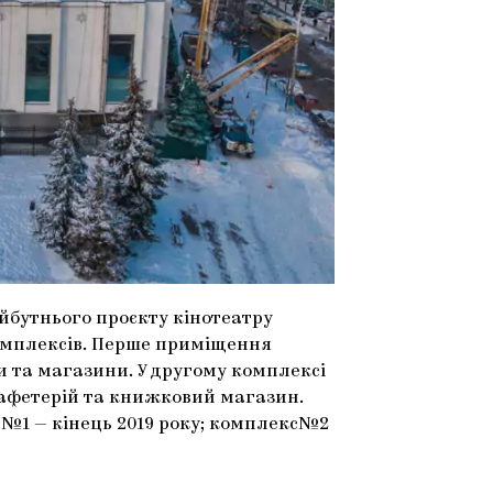
йбутнього проєкту кінотеатру
комплексів. Перше приміщення
ки та магазини. У другому комплексі
кафетерій та книжковий магазин.
 №1 — кінець 2019 року; комплекс№2