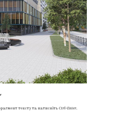
v
фрагмент тексту та натисніть
Ctrl+Enter
.