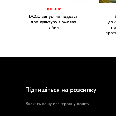
НОВИНИ
DCCC запустив подкаст
про культуру в умовах
док
війни
пр
прот
Підпишіться на розсилку