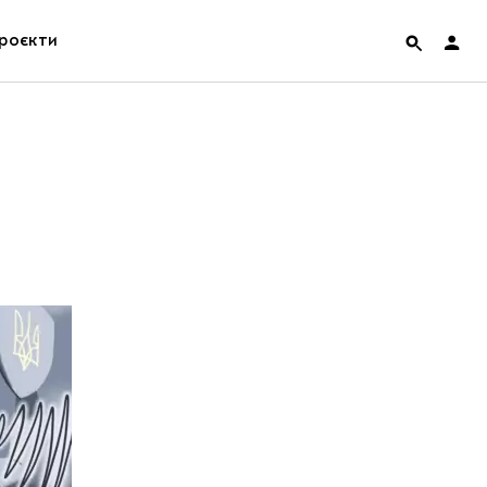
роєкти
rainian Pavilion at Venice Biennale 2022
ольські маргіналії
дницька платформа
ення
hian Cult про різдвяні свята