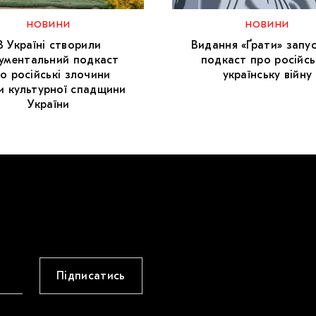
НОВИНИ
НОВИНИ
В Україні створили
Видання «Ґрати» запу
ументальний подкаст
подкаст про російсь
о російські злочини
українську війну
и культурної спадщини
України
Підписатись