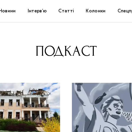
Новини
Інтерв’ю
Статті
Колонки
Спецп
Афіша
The Uk
ПОДКАСТ
Маріуп
Дослі
Запал
Carpat