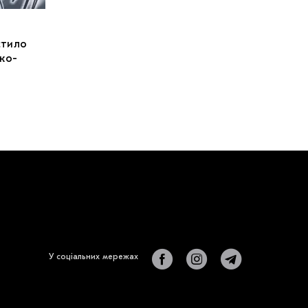
стило
ко-
У соціальних мережах