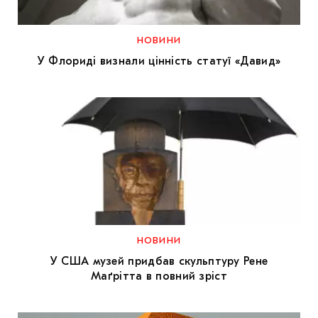
МАРІУПОЛЬСЬКІ МАРГІНАЛІЇ
ДОСЛІДНИЦЬКА ПЛАТФОРМА
НОВИНИ
У Флориді визнали цінність статуї «Давид»
ЗАПАЛЕННЯ
CARPATHIAN CULT ПРО РІЗДВЯНІ СВЯТА
НОВИНИ
У США музей придбав скульптуру Рене
Маґрітта в повний зріст