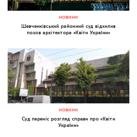
МАРІУПОЛЬСЬКІ МАРГІНАЛІЇ
ДОСЛІДНИЦЬКА ПЛАТФОРМА
НОВИНИ
Шевченківський районний суд відхилив
ЗАПАЛЕННЯ
позов архітектора «Квіти України»
CARPATHIAN CULT ПРО РІЗДВЯНІ СВЯТА
НОВИНИ
Суд переніс розгляд справи про «Квіти
України»