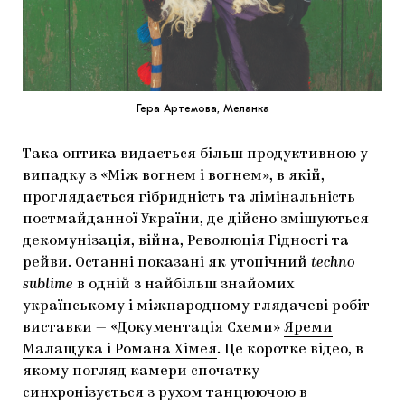
Гера Артемова, Меланка
Така оптика видається більш продуктивною у
випадку з «Між вогнем і вогнем», в якій,
проглядається гібридність та лімінальність
постмайданної України, де дійсно змішуються
декомунізація, війна, Революція Гідності та
рейви. Останні показані як утопічний
techno
sublime
в одній з найбільш знайомих
українському і міжнародному глядачеві робіт
виставки — «Документація Схеми»
Яреми
Малащука і Романа Хімея
. Це коротке відео, в
якому погляд камери спочатку
синхронізується з рухом танцюючою в