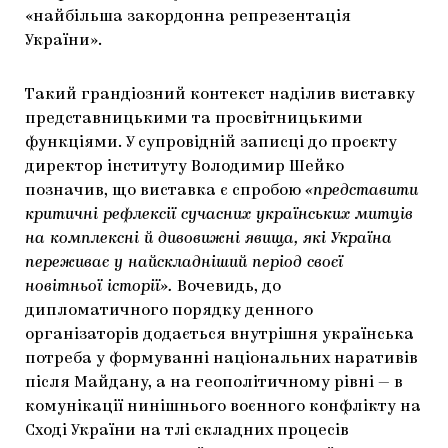
«найбільша закордонна репрезентація
України».
Такий грандіозний контекст наділив виставку
представницькими та просвітницькими
функціями. У супровідній записці до проєкту
директор інституту Володимир Шейко
позначив, що виставка є спробою
«представити
критичні рефлексії сучасних українських митців
на комплексні й дивовижні явища, які Україна
переживає у найскладніший період своєї
новітньої історії».
Вочевидь, до
дипломатичного порядку денного
організаторів додається внутрішня українська
потреба у формуванні національних наративів
після Майдану, а на геополітичному рівні — в
комунікації нинішнього воєнного конфлікту на
Сході України на тлі складних процесів