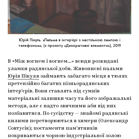
Юрій Пікуль. «Пальма в інтер’єрі з настільною лампою і
телефоном», (з проєкту «Декоративні елементи»), 2019
В «Між вогнем і вогнем…» всюди розкидані
уламки радянської доби. Живописні пальми
Юрія Пікуля
займають забагато місця в тюлях
претензійно багатих пізньорадянських
інтер’єрів. Вони ставлять під сумнів
матеріальні залишки часу та його зображальні
методи, але є надто звичними аби від них
позбавитися. По сусідству — знайомі радянські
килими перетворюються в химери (Олександр
Совтусік); постаменти пам’ятників
покриваються чорною індустріальної золою