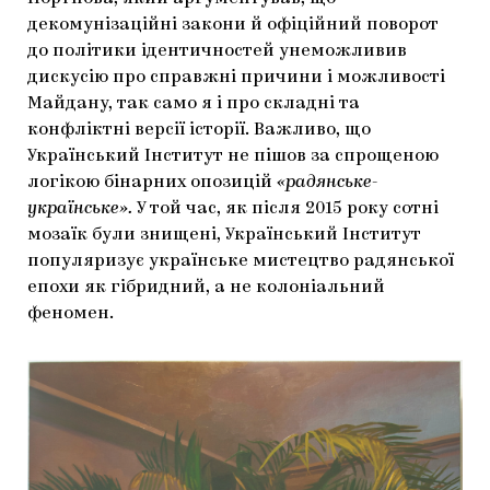
декомунізаційні закони й офіційний поворот
до політики ідентичностей унеможливив
дискусію про справжні причини і можливості
Майдану, так само я і про складні та
конфліктні версії історії. Важливо, що
Український Інститут не пішов за спрощеною
логікою бінарних опозицій
«радянське-
українське».
У той час, як після 2015 року сотні
мозаїк були знищені, Український Інститут
популяризує українське мистецтво радянської
епохи як гібридний, а не колоніальний
феномен.