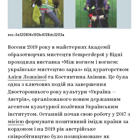
МАРІУПОЛЬСЬКІ МАРГІНАЛІЇ
ДОСЛІДНИЦЬКА ПЛАТФОРМА
ЗАПАЛЕННЯ
exc-5e320874c150b4728dc3203a
CARPATHIAN CULT ПРО РІЗДВЯНІ СВЯТА
Восени 2019 року в майстернях Академії
образотворчих мистецтв Semperdepot у Відні
проходила виставка «Між вогнем і вогнем:
українське мистецтво зараз» під кураторством
Аліси Ложкіної
та Костянтина Акінши. Це була
одна з ключових подій на завершення
Двостороннього року культури «Україна —
Австрія», організованого новим державним
агентом культурної політики Українським
інститутом. Останній почав свою роботу у 2017 з
місією
формувати позитивний імідж країни за
кордоном і на 2019 рік австрійське
співробітництво було позиціоноване як