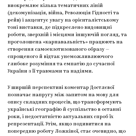
виокремлює кілька тематичних ліній
(декомунізація, війна, Революція Гідності та
рейв) і акцентує увагу на орієнталістському
тоні виставки, де підкреслено видовищні
роботи, зверхній і місцями іншуючій погляд, та
проголошена «карнавальність» працюють на
створення самоекзотизованого образу —
спрощеного й відтак унеможливлюючого
глибоке розуміння та емпатію до сучасної
України з її травмами та надіями.
У ширшій перспективі коментар Достлєвої
позначає напругу між запитом на мову для
опису складних процесів, що трансформують
українські географію й суспільство в останні
роки, і недостатністю актуальних спроб їх
репрезентації. Утім, якщо подивитися на
попередню роботу Ложкіної, стає очевидно, що