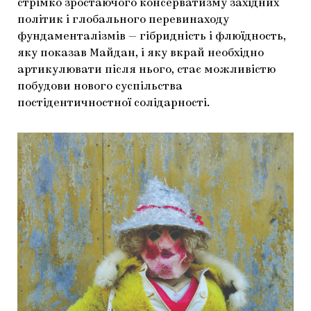
стрімко зростаючого консерватизму західних
політик і глобального перевинаходу
фундаменталізмів — гібридність і флюїдность,
яку показав Майдан, і яку вкрай необхідно
артикулювати після нього, стає можливістю
побудови нового суспільства
постідентичностної солідарності.