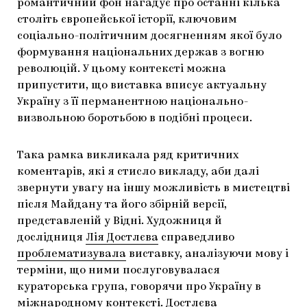
романтичний фон нагадує про останні кілька
століть європейської історії, ключовим
соціально-політичним досягненням якої було
формування національних держав з вогню
революцій. У цьому контексті можна
припустити, що виставка вписує актуальну
Україну з її перманентною національно-
визвольною боротьбою в подібні процеси.
Така рамка викликала ряд критичних
коментарів, які я стисло викладу, аби далі
звернути увагу на іншу можливість в мистецтві
після Майдану та його збірній версії,
представленій у Відні. Художниця й
дослідниця
Лія Достлєва
справедливо
проблематизувала
виставку, аналізуючи мову і
терміни, що ними послуговувалася
кураторська група, говорячи про Україну в
міжнародному контексті. Достлєва