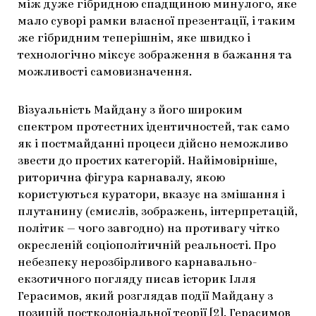
між дуже гібридною спадщиною минулого, яке
мало суворі рамки власної презентації, і таким
же гібридним теперішнім, яке швидко і
технологічно міксує зображення в бажання та
можливості самовизначення.
Візуальність Майдану з його широким
спектром протестних ідентичностей, так само
як і постмайданні процеси дійсно неможливо
звести до простих категорій. Найімовірніше,
риторична фігура карнавалу, якою
користуються куратори, вказує на змішання і
плутанину (смислів, зображень, інтерпретацій,
політик — чого завгодно) на противагу чітко
окресленій соціополітичній реальності. Про
небезпеку нерозбірливого карнавально-
екзотичного погляду писав історик Ілля
Герасимов, який розглядав події Майдану з
позицій постколоніальної теорії [2]. Герасимов