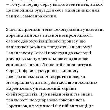
— то тут в першу чергу видно агентність, з якою
це покоління будує для себе майданчики для
танцю і самовираження.
З цієї ж причини, тема декомунізації у виставці
доречна як доказ власної неспроможності
самого декомунізаційного процесу, що
запізнився років на п’ятдесят. В пізньому і
Радянському Союзі і подекуди до сьогодні
догляд за монументальною спадщиною
залишився як позбавлений знака ритуал.
Серед інфраструктурного занепаду
пострадянських міст акуратні поверхні
меморіалів були потрібні хіба що поколінню
народжених у незалежній Україні
скейтбордистів. Про невідповідність знака
реальності неодноразово говорив Вова
Воротньов, в тому числі й у цій виставці, де