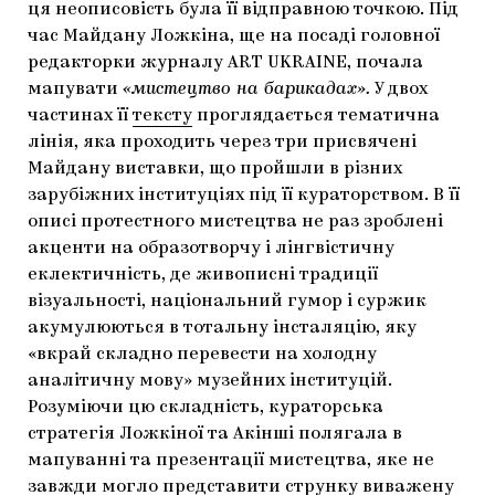
ця неописовість була її відправною точкою. Під
час Майдану Ложкіна, ще на посаді головної
редакторки журналу ART UKRAINE, почала
мапувати
«мистецтво на барикадах».
У двох
частинах її
тексту
проглядається тематична
лінія, яка проходить через три присвячені
Майдану виставки, що пройшли в різних
зарубіжних інституціях під її кураторством. В її
описі протестного мистецтва не раз зроблені
акценти на образотворчу і лінгвістичну
еклектичність, де живописні традиції
візуальності, національний гумор і суржик
акумулюються в тотальну інсталяцію, яку
«вкрай складно перевести на холодну
аналітичну мову» музейних інституцій.
Розуміючи цю складність, кураторська
стратегія Ложкіної та Акінші полягала в
мапуванні та презентації мистецтва, яке не
завжди могло представити струнку виважену