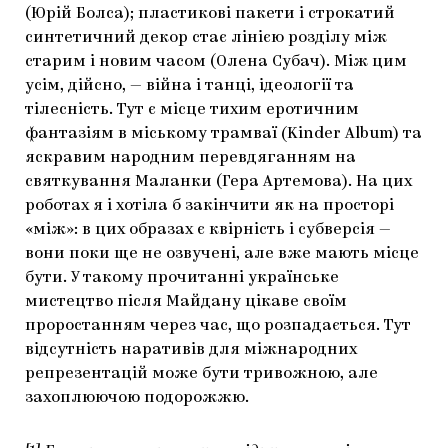
(Юрій Болса); пластикові пакети і строкатий
синтетичний декор стає лінією розділу між
старим і новим часом (Олена Субач). Між цим
усім, дійсно, — війна і танці, ідеології та
тілесність. Тут є місце тихим еротичним
фантазіям в міському трамваї (Kinder Album) та
яскравим народним перевдяганням на
святкування Маланки (Гера Артемова). На цих
роботах я і хотіла б закінчити як на просторі
«між»: в цих образах є квірність і субверсія —
вони поки ще не озвучені, але вже мають місце
бути. У такому прочитанні українське
мистецтво після Майдану цікаве своїм
проростанням через час, що розпадається. Тут
відсутність наративів для міжнародних
репрезентацій може бути тривожною, але
захоплюючою подорожжю.