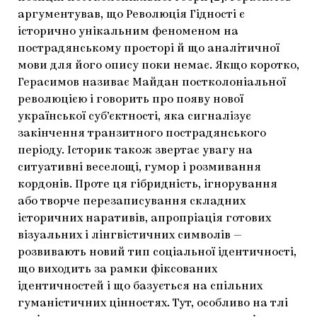
аргументував, що Революція Гідності є
історично унікальним феноменом на
пострадянському просторі й що аналітичної
мови для його опису поки немає. Якщо коротко,
Герасимов називає Майдан постколоніальної
революцією і говорить про появу нової
української суб’єктності, яка сигналізує
закінчення транзитного пострадянського
періоду. Історик також звертає увагу на
ситуативні веселощі, гумор і розмивання
кордонів. Проте ця гібридність, ігнорування
або творче перезаписування складних
історичних наративів, апропріація готових
візуальних і лінгвістичних символів —
розвивають новий тип соціальної ідентичності,
що виходить за рамки фіксованих
ідентичностей і що базується на спільних
гуманістичних цінностях. Тут, особливо на тлі