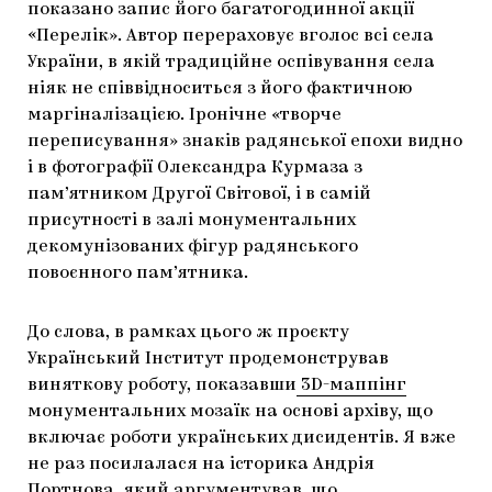
показано запис його багатогодинної акції
«Перелік». Автор перераховує вголос всі села
України, в якій традиційне оспівування села
ніяк не співвідноситься з його фактичною
маргіналізацією. Іронічне «творче
переписування» знаків радянської епохи видно
і в фотографії Олександра Курмаза з
пам’ятником Другої Світової, і в самій
присутності в залі монументальних
декомунізованих фігур радянського
повоєнного пам’ятника.
До слова, в рамках цього ж проєкту
Український Інститут продемонстрував
виняткову роботу, показавши
3D-маппінг
монументальних мозаїк на основі архіву, що
включає роботи українських дисидентів. Я вже
не раз посилалася на історика Андрія
Портнова, який аргументував, що