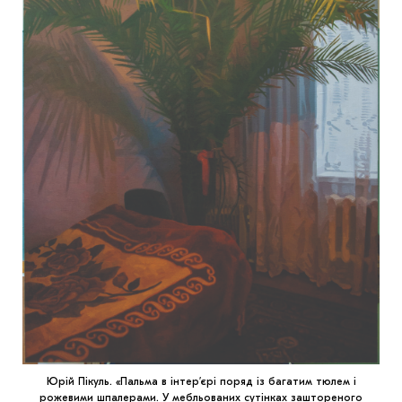
Юрій Пікуль. «Пальма в інтер’єрі поряд із багатим тюлем і
рожевими шпалерами. У мебльованих сутінках заштореного