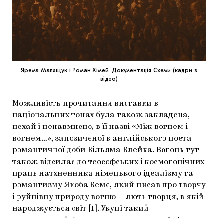
Ярема Малащук і Роман Хімей, Документація Схеми (кадри з
відео)
Можливість прочитання виставки в
національних тонах була також закладена,
нехай і ненавмисно, в її назві «Між вогнем і
вогнем…», запозиченої в англійського поета
романтичної доби Вільяма Блейка. Вогонь тут
також відсилає до теософських і космогонічних
праць натхненника німецького ідеалізму та
романтизму Якоба Беме, який писав про творчу
і руйнівну природу вогню — лють творця, в якій
народжується світ [1]. Укупі такий