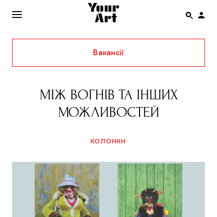
Вакансії
ENG
НОВИНИ
МІЖ ВОГНІВ ТА ІНШИХ
АФІША
МОЖЛИВОСТЕЙ
ІНТЕРВ’Ю
СТАТТІ
КОЛОНКИ
КОЛОНКИ
СПЕЦПРОЄКТИ
THE UKRAINIAN PAVILION AT VENICE BIENNALE
2022