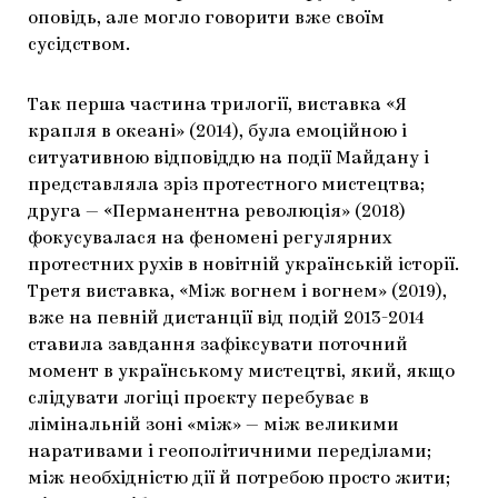
оповідь, але могло говорити вже своїм
сусідством.
Так перша частина трилогії, виставка «Я
крапля в океані» (2014), була емоційною і
ситуативною відповіддю на події Майдану і
представляла зріз протестного мистецтва;
друга — «Перманентна революція» (2018)
фокусувалася на феномені регулярних
протестних рухів в новітній українській історії.
Третя виставка, «Між вогнем і вогнем» (2019),
вже на певній дистанції від подій 2013-2014
ставила завдання зафіксувати поточний
момент в українському мистецтві, який, якщо
слідувати логіці проєкту перебуває в
лімінальній зоні «між» — між великими
наративами і геополітичними переділами;
між необхідністю дії й потребою просто жити;