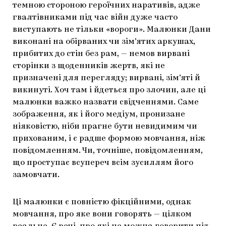
темною стороною героїчних наративів, адже
гвалтівниками під час війн дуже часто
виступають не тільки «вороги». Малюнки Дани
виконані на обірваних чи зім’ятих аркушах,
прибитих до стін без рам, — немов вирвані
сторінки з щоденників жертв, які не
призначені для перегляду; вирвані, зім’яті й
викинуті. Хоч там і йдеться про злочин, але ці
малюнки важко назвати свідченнями. Саме
зображення, як і його медіум, пронизане
ніяковістю, ніби прагне бути невидимим чи
прихованим, і є радше формою мовчання, ніж
повідомленням. Чи, точніше, повідомленням,
що проступає всупереч всім зусиллям його
замовчати.
Ці малюнки є повністю фікційними, однак
мовчання, про яке вони говорять — цілком