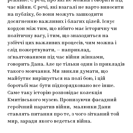
реальне. Є речі, про які не можна говорити під
час війни. Є речі, які взагалі не варто виносити
на публіку, бо вони можуть зашкодити
досягненню важливих і благих цілей. Існує
кордон між тим, що нібито має історичну чи
політичну вагу, і тим, що знаходиться на
узбіччі цих важливих процесів, чим можна і
слід пожертвувати, — наприклад,
зґвалтованими під час війни жінками,
говорить Дана. Але це тільки один із прикладів
такого мовчання. Ми звикли думати, що
майбутнє вирішується на полі бою, і цій
боротьбі має бути підпорядковано все інше.
Саме таку історію розповідає колекція
Кмитівського музею. Пронизуючи фасадний
героїчний наратив війни, малюнки Дани
ставлять питання про те, з чого зітканий той
мир, заради якого ведеться війна.