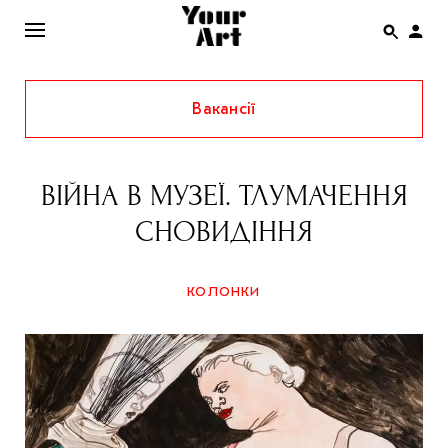
Вакансії
ENG
НОВИНИ
ВІЙНА В МУЗЕЇ. ТЛУМАЧЕННЯ
АФІША
СНОВИДІННЯ
ІНТЕРВ’Ю
СТАТТІ
КОЛОНКИ
КОЛОНКИ
СПЕЦПРОЄКТИ
THE UKRAINIAN PAVILION AT VENICE BIENNALE
2022