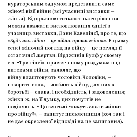
кураторським задумом представити саме
жіночі візії війни (всі учасниці виставки —
жінки). Відправною точкою такого рішення
можна вважати висловлювання однієї з
учасниць виставки, Дани Кавеліної, про те, що
«Будь-яка війна— це війна проти жінок».
В цьому
сенсі жіночий погляд на війну — це погляд її
остаточної жертви. Вірджинія Вулф у своєму
есе «Три гінеї», присвяченому роздумам над
витоками війни, заявляє, що
війну влаштовують чоловіки. Чоловіки, —
говорить вона, — люблять війну, для них в
боротьбі — слава, і необхідність, і задоволення;
жінки ж, на її думку, цих почуттів не
поділяють. «Що взагалі можуть знати жінки
про війну?», — запитує письменниця (хоч так і
не дає окресленої відповіді на це запитання).