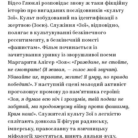
Відео Глюклі розповідає знову ж таки фікційну
історію про вигаданих послідовників «культу
Зої». Культ побудований на ідентифікації з
жертвою (Зоєю). Служіння «Зої», відповідно,
полягає в культувуванні безкінечного
ресентименту, в безкінечній помсті
«фашистам». Фільм починається із
зачитування уривку із зворушливої поеми
Маргарити Алігер «Зоя»:
«Граждане, не стойте,
не смотрите! (Я живая, — голос мой звучит).
Убивайте их, травите, жгите! Я умру, но правда
победит!»
. У наступній сцені молодий активіст
проголошує промову до пам’ятника героїні:
«Зоя, я думав всю ніч і зрозумів, твій подвиг не
забутий, ми продовжуєму війну проти фашизму,
Крим наш!»
. Служителі культу Зої з легкістю
сплітають довкола її фігури радянську,
імперську, православну та язичницьку
міфології: хрестяться, шиють ляльки-вуду,