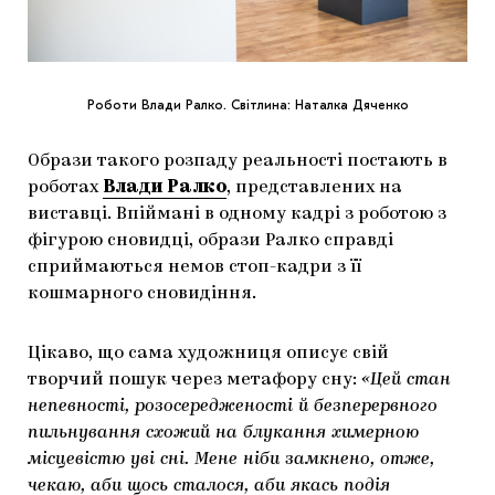
Роботи Влади Ралко. Світлина: Наталка Дяченко
Образи такого розпаду реальності постають в
роботах
Влади Ралко
, представлених на
виставці. Впіймані в одному кадрі з роботою з
фігурою сновидці, образи Ралко справді
сприймаються немов стоп-кадри з її
кошмарного сновидіння.
Цікаво, що сама художниця описує свій
творчий пошук через метафору сну:
«Цей стан
непевності, розосередженості й безперервного
пильнування схожий на блукання химерною
місцевістю уві сні. Мене ніби замкнено, отже,
чекаю, аби щось сталося, аби якась подія