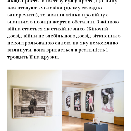
Якщо пристати на тезу Вулф про те, що війну
влаштовують чоловіки (цьому складно
заперечити), то знання жінки про війну є
знанням з позиції жертви обставин. З жінкою
війна стається як стихійне лихо. Жіночий
досвід війни це здебільшого досвід зіткнення з
неконтрольованою силою, на яку неможливо
вплинути, вона вривається в реальність і
трощить її на друзки.