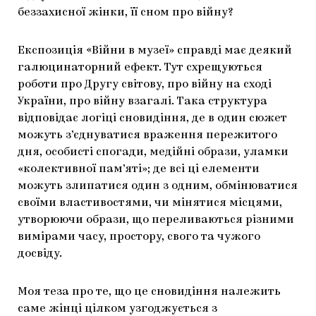
беззахисної жінки, її сном про війну?
Експозиція «Війни в музеї» справді має деякий
галюцинаторний ефект. Тут схрещуються
роботи про Другу світову, про війну на сході
України, про війну взагалі. Така структура
відповідає логіці сновидіння, де в один сюжет
можуть з’єднуватися враження пережитого
дня, особисті спогади, медійні образи, уламки
«колективної пам’яті»; де всі ці елементи
можуть злипатися один з одним, обмінюватися
своїми властивостями, чи мінятися місцями,
утворюючи образи, що переливаються різними
вимірами часу, простору, свого та чужого
досвіду.
Моя теза про те, що це сновидіння належить
саме жінці цілком узгоджується з