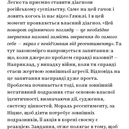
Легко та приємно ставити діагнози
російському суспільству. Саме на цей гачок і
ловить когось із нас відео Глюклі. І в цей
момент проявляється власний діагноз.
«Цей
поворот оцінюючого погляду — це необхідне
звернення назовні замість звернення до самого
себе — якраз є невід’ємним від ресентименту».
Та
тут закономірго напрошується запитання: а
що, коли джерело проблем справді назовні? —
Наприклад, у випадку війни, коли ти справді
стаєш жертвою зовнішньої агресії. Відповідь на
це запитання насправді дуже проста.
Проблема починається тоді, коли зовнішній
негативний подразник стає основою власної
ідентичності, визначаючи дії, судження,
систему цінностей. Мораль ресентименту, за
Ніцше, щоб діяти потребує зовнішніх
подразників, її акція в корені своєму є
реакцією. Завдання, отже полягає в тому, щоб