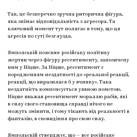
Так, це безперечно зручна риторична фігура,
яка знімає відповідальність з агресора. Та
ключовий момент тут полягає в тому, що ця
агресія по суті безглузда.
Ямполській пояснює російську політику
жертви через фігуру ресентименту, запозичену
ним у Ніцше. За Ніцше, ресентимент є
породженням нездатності до «реальної реакції,
реакції, що виразилася б у вчинку». Така
нездатність компенсується уявною помстою.
Ніцше вважав ресентимент мораллю рабів, які
в силу свого становища справді нічого не
можуть змінити, і тому тікають від реальності в
фантазію, в сновидіння про свою силу.
Ямпольскій
стверджує
, що — все російське