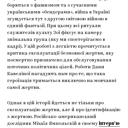
борються з фашизмом та з сучасними
українськими «бендерами», війна в Україні
згущується тут з другою світовою війною в
єдиній фантазії. При цьому всі ритуали
служителів культу Зої фіксує на камеру
знімальна група (яку ми спостерігаємо в
кадрі). У цій роботі з легкістю прочитується
критика експлуатації безмовної жертви, яку
посмертно призначено для обслуговування
поточних політичних цілей. Роботи Дани
Кавеліної нагадують нам про те, що така
героїзація тримається виключно на мовчанні
самої жертви.
Однак в цій історії йдеться не тільки про
експлуатацію жертви, але й про ідентифікацію
з жертвою. Російсько-американський
дослідник Міхаїл Ямпольскій в своєму
інтерв’ю