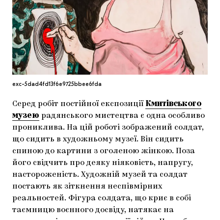
МАРІУПОЛЬСЬКІ МАРГІНАЛІЇ
ДОСЛІДНИЦЬКА ПЛАТФОРМА
ЗАПАЛЕННЯ
CARPATHIAN CULT ПРО РІЗДВЯНІ СВЯТА
exc-5dad4fd13f6e9725bbee6fda
Серед робіт постійної експозиції
Кмитівського
музею
радянського мистецтва є одна особливо
прониклива. На цій роботі зображений солдат,
що сидить в художньому музеї. Він сидить
спиною до картини з оголеною жінкою. Поза
його свідчить про деяку ніяковість, напругу,
настороженість. Художній музей та солдат
постають як зіткнення неспівмірних
реальностей. Фігура солдата, що криє в собі
таємницю воєнного досвіду, натякає на