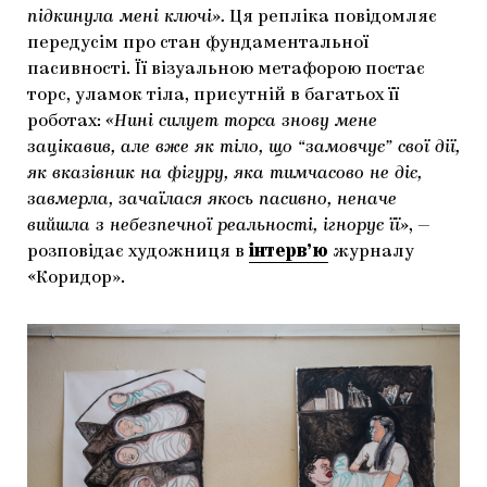
підкинула мені ключі».
Ця репліка повідомляє
передусім про стан фундаментальної
пасивності. Її візуальною метафорою постає
торс, уламок тіла, присутній в багатьох її
роботах:
«Нині силует торса знову мене
зацікавив, але вже як тіло, що “замовчує” свої дії,
як вказівник на фігуру, яка тимчасово не діє,
завмерла, зачаїлася якось пасивно, неначе
вийшла з небезпечної реальності, ігнорує її»
, —
розповідає художниця в
інтерв’ю
журналу
«Коридор».