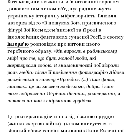
Батьківщини як жінки, зґвалтованої ворогом
дивовижним чином об’єднує радянську та
українську історичну міфотворчість. Глюкля,
авторка відео «В пошуках Зої», присвяченого
фігурі Зої Космодем’янcької та її ролі в
ідеологічних фантазмах сучасної Росії, в своєму
інтерв’ю
розповідає про витоки цього
героїчного образу:
«Ми виросли в радянському
міфі про те, що були молоді люди, які
жертвували собою. В знаменитості Зої зіграли
роль медіа: після її повішення фотографію Лідова
розмістили в газету «Правда». (…) Таке фото,
знаєте… це за межею людського, добра і зла:
там зображена 18-річна дівчина, розтерзана, з
петлею на шиї і відрізаною груддю».
Ця розтерзана дівчина з відрізаною груддю
(жінка-жертва війни) цілком вписується в
збірний образ героїні малюнків Дани Кавеліної.