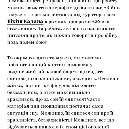
неможливість репрезентації війни. Цю роботу
можна вважати епіграфом до виставки «Війна
в музеї» — третьої виставки під кураторством
Нікіти Кадана
в рамках програми «Жести
ставлення».
Ця робота, як і виставка, ставить
питання про те, як можна говорити про війну
поза полем бою?
Та окрім солдата та музею, ми можемо
побачити на цій картині чоловіка у
радянський військовій формі, що сидить
спиною до оголеної жінки, яка спить. Оголена
жінка, що спить є фігурою цілковито
беззахисною, а отже максимально
вразливою. Що за сон їй сниться? Часто
матеріал для сновидіння постачає сама
ситуація сну. Можливо, їй сниться сон про її
вразливість, беззахисність? Можливо, все що
відбувається навколо і є сном цієї оголеної