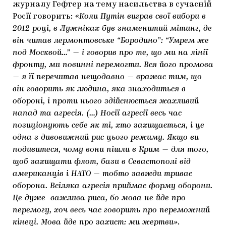
журналу Гефтер на тему насильства в сучасній
Росії говорить:
«Коли Путін виграв свої вибори в
2012 році, в Лужніках був знаменитий мітинг, де
він читав лермонтовське “Бородино”: “Умрем же
под Москвой…” — і говорив про те, що ми на лінії
фронту, ми повинні перемогти. Вся його промова
— я її перечитав нещодавно — вражає тим, що
він говорить як людина, яка знаходиться в
обороні, і проти нього здійснюється жахливий
напад та агресія. (…) Носії агресії весь час
позиціонують себе як ті, хто захищається, і це
одна з дивовижний рис цього режиму. Якщо ви
подивитеся, чому вони пішли в Крим — для того,
щоб захищати флот, бази в Севастополі від
американців і НАТО — тобто завжди триває
оборона. Всіляка агресія приймає форму оборони.
Це дуже важлива риса, бо мова не йде про
перемогу, хоч весь час говорить про переможний
кінеці. Мова йде про захист: ми жертви»
.