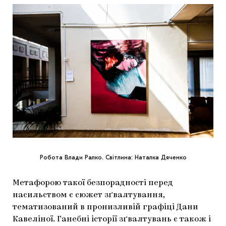
Робота Влади Ралко. Світлина: Наталка Дяченко
Метафорою такої безпорадності перед
насильством є сюжет зґвалтування,
тематизований в пронизливій графіці Дани
Кавеліної. Ганебні історії зґвалтувань є також і