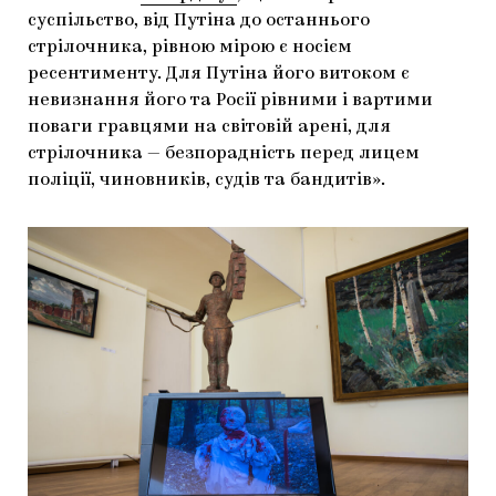
суспільство, від Путіна до останнього
стрілочника, рівною мірою є носієм
ресентименту. Для Путіна його витоком є
невизнання його та Росії рівними і вартими
поваги гравцями на світовій арені, для
стрілочника — безпорадність перед лицем
поліції, чиновників, судів та бандитів».