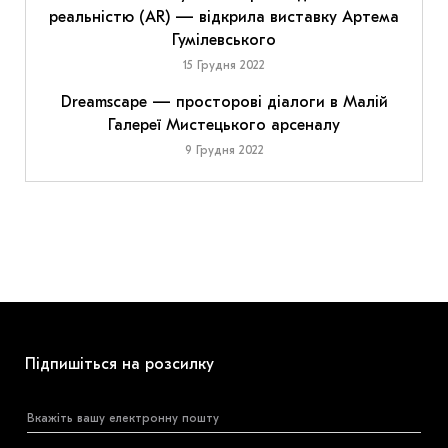
реальністю (AR) — відкрила виставку Артема
Гумілевського
15 Грудня 2022
Dreamscape — просторові діалоги в Малій
Галереї Мистецького арсеналу
9 Грудня 2022
Підпишіться на розсилку