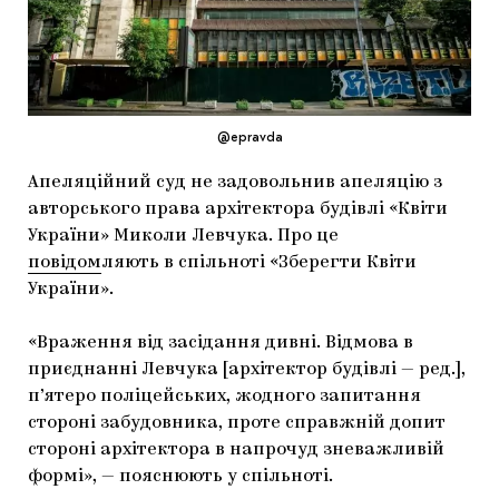
МАРІУПОЛЬСЬКІ МАРГІНАЛІЇ
ДОСЛІДНИЦЬКА ПЛАТФОРМА
ЗАПАЛЕННЯ
@epravda
CARPATHIAN CULT ПРО РІЗДВЯНІ СВЯТА
Апеляційний суд не задовольнив апеляцію з
авторського права архітектора будівлі «Квіти
України» Миколи Левчука. Про це
повідом
ляють в спільноті «Зберегти Квіти
України».
«Враження від засідання дивні. Відмова в
приєднанні Левчука [архітектор будівлі — ред.],
п’ятеро поліцейських, жодного запитання
стороні забудовника, проте справжній допит
стороні архітектора в напрочуд зневажливій
формі», — пояснюють у спільноті.