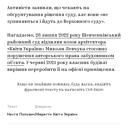
Активісти заявили, що чекають на
обґрунтування рішення суду, але вони «не
зупиняються і йдуть до Верховного суду».
Нагадаємо,
28 липня 2022 року Шевченківський
районний суд відхилив позов архітектора
«Квіти України» Миколи Левчука стосовно
порушення авторського права забудовником
обʼєкта
. У червні 2021 року власник будівлі
вирішив переробити її на офісні приміщення.
Якщо ви знайшли помилку, будь ласка, виділіть
фрагмент тексту та натисніть
Ctrl+Enter
.
Текст
Джерело
Настя Попович
Зберегти Квіти України