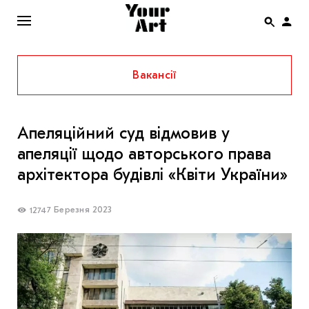
Вакансії
ENG
НОВИНИ
Апеляційний суд відмовив у
АФІША
апеляції щодо авторського права
ІНТЕРВ’Ю
архітектора будівлі «Квіти України»
СТАТТІ
7 Березня 2023
1274
КОЛОНКИ
СПЕЦПРОЄКТИ
THE UKRAINIAN PAVILION AT VENICE BIENNALE
2022