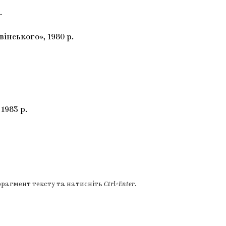
.
інського», 1980 р.
1983 р.
фрагмент тексту та натисніть
Ctrl+Enter
.