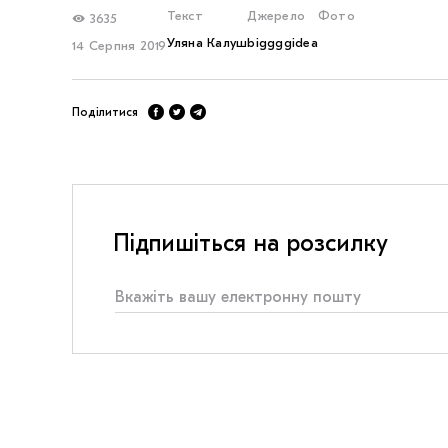
Текст
Джерело
Фото
3635
Уляна Калуш
biggggidea
14 Серпня 2019
Поділитися
Підпишіться на розсилку