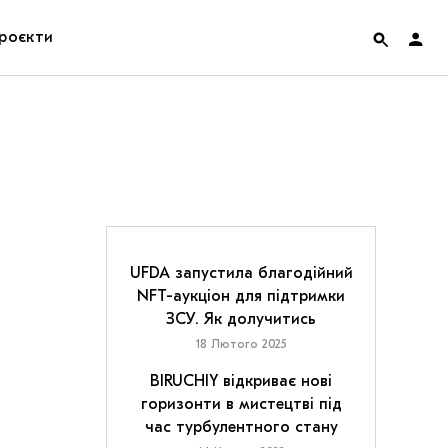
роєкти
rainian Pavilion at Venice Biennale 2022
ольські маргіналії
дницька платформа
ення
UFDA запустила благодійний
NFT-аукціон для підтримки
ЗСУ. Як долучитись
hian Cult про різдвяні свята
18 Лютого 2025
BIRUCHIY відкриває нові
горизонти в мистецтві під
час турбулентного стану