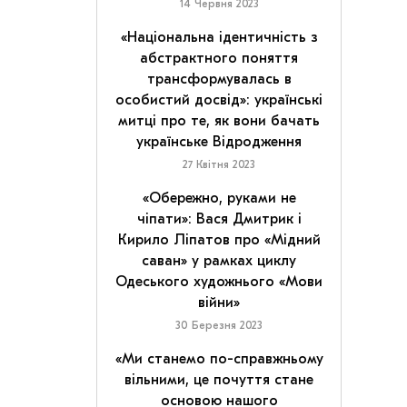
14 Червня 2023
«Національна ідентичність з
абстрактного поняття
трансформувалась в
особистий досвід»: українські
митці про те, як вони бачать
українське Відродження
27 Квітня 2023
«Обережно, руками не
чіпати»: Вася Дмитрик і
Кирило Ліпатов про «Мідний
саван» у рамках циклу
Одеського художнього «Мови
війни»
30 Березня 2023
«Ми станемо по-справжньому
вільними, це почуття стане
основою нашого