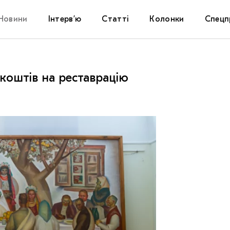
Новини
Інтерв’ю
Статті
Колонки
Спецп
Афіша
The Uk
 коштів на реставрацію
Маріуп
Дослі
Запал
Carpat