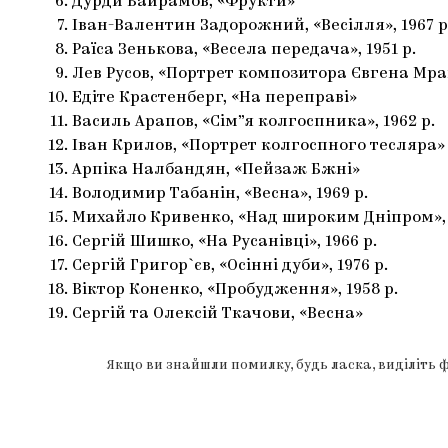
Дурди Байрамов, «Фрукти»
Іван-Валентин Задорожний, «Весілля», 1967 р
Раїса Зенькова, «Весела передача», 1951 р.
Лев Русов, «Портрет композитора Євгена Мрав
Едіте Крастенберг, «На переправі»
Василь Арапов, «Сім”я колгоспника», 1962 р.
Іван Крилов, «Портрет колгоспного тесляра»
Арпіка Налбандян, «Пейзаж Бжні»
Володимир Табанін, «Весна», 1969 р.
Михайло Кривенко, «Над широким Дніпром», 
Сергій Шишко, «На Русанівці», 1966 р.
Сергій Григор`єв, «Осінні дуби», 1976 р.
Віктор Коненко, «Пробудження», 1958 р.
Сергій та Олексій Ткачови, «Весна»
Якщо ви знайшли помилку, будь ласка, виділіть 