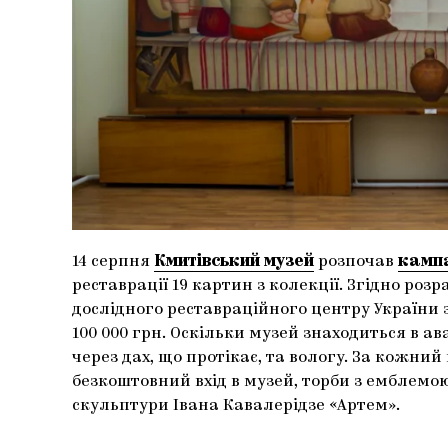
14 серпня
Кмитівський музей
розпочав
камп
реставрації 19 картин з колекції. Згідно роз
дослідного реставраційного центру України 
100 000 грн. Оскільки музей знаходиться в а
через дах, що протікає, та вологу. За кожни
безкоштовний вхід в музей, торби з емблемо
скульптури Івана Кавалерідзе «Артем».