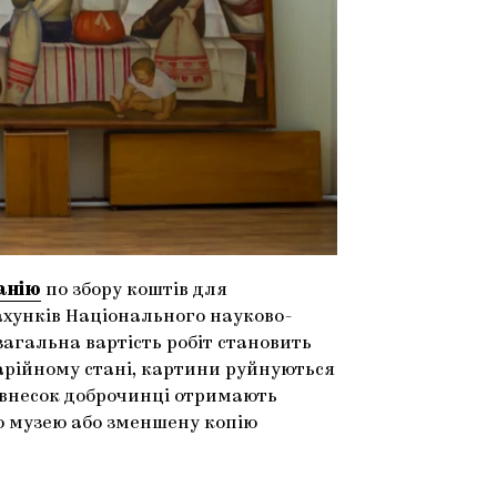
анію
по збору коштів для
рахунків Національного науково-
загальна вартість робіт становить
варійному стані, картини руйнуються
й внесок доброчинці отримають
ю музею або зменшену копію