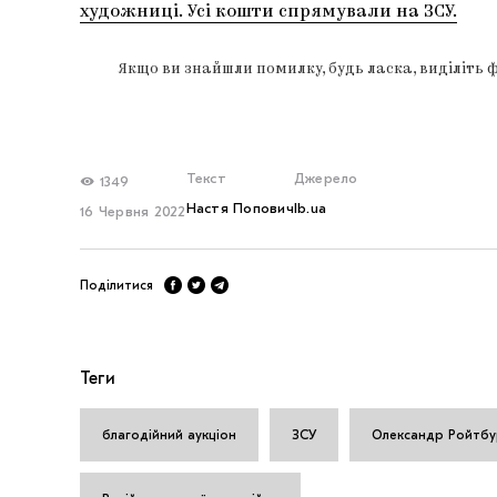
художниці. Усі кошти спрямували на ЗСУ.
Якщо ви знайшли помилку, будь ласка, виділіть 
Текст
Джерело
1349
Настя Попович
lb.ua
16 Червня 2022
Поділитися
Теги
благодійний аукціон
ЗСУ
Олександр Ройтб