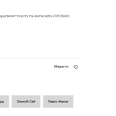
фрагмент тексту та натисніть
Ctrl+Enter
.
Зберегти
урд
Олексій Сай
Павло Маков