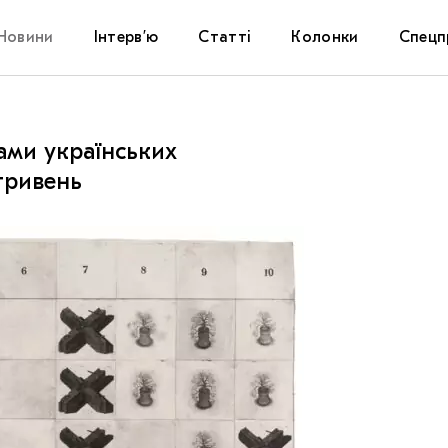
Новини
Інтерв’ю
Статті
Колонки
Спецп
Афіша
The Uk
тами українських
Маріуп
гривень
Дослі
Запал
Carpat