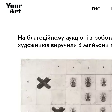
ENG
На благодійному аукціоні з робо
художників виручили 3 мілйьони 