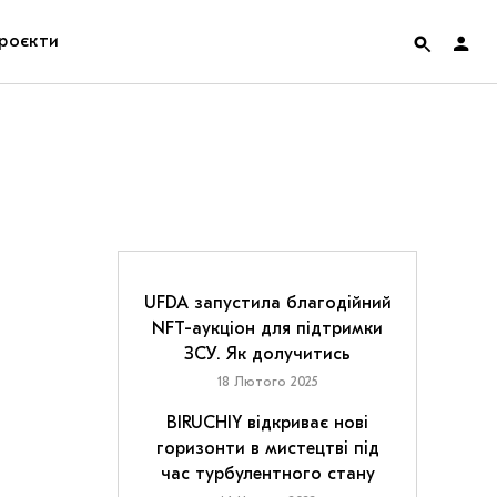
роєкти
rainian Pavilion at Venice Biennale 2022
ольські маргіналії
дницька платформа
ення
UFDA запустила благодійний
NFT-аукціон для підтримки
ЗСУ. Як долучитись
hian Cult про різдвяні свята
18 Лютого 2025
BIRUCHIY відкриває нові
горизонти в мистецтві під
час турбулентного стану