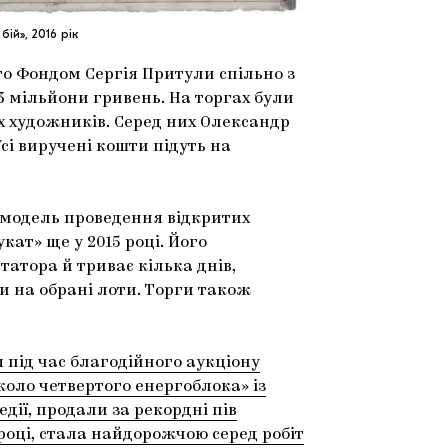
ій», 2016 рік
го Фондом Сергія Притули спільно з
3 мільйони гривень. На торгах були
х художників. Серед них Олександр
Усі виручені кошти підуть на
— модель проведення відкритих
ат» ще у 2015 році. Його
итатора й триває кілька днів,
и на обрані лоти. Торги також
 під час благодійного аукціону
оло четвертого енергоблока» із
едії, продали за рекордні пів
році, стала найдорожчою серед робіт