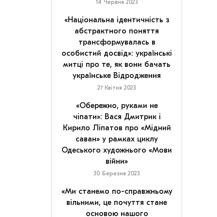
14 Червня 2023
«Національна ідентичність з
абстрактного поняття
трансформувалась в
особистий досвід»: українські
митці про те, як вони бачать
українське Відродження
27 Квітня 2023
«Обережно, руками не
чіпати»: Вася Дмитрик і
Кирило Ліпатов про «Мідний
саван» у рамках циклу
Одеського художнього «Мови
війни»
30 Березня 2023
«Ми станемо по-справжньому
вільними, це почуття стане
основою нашого