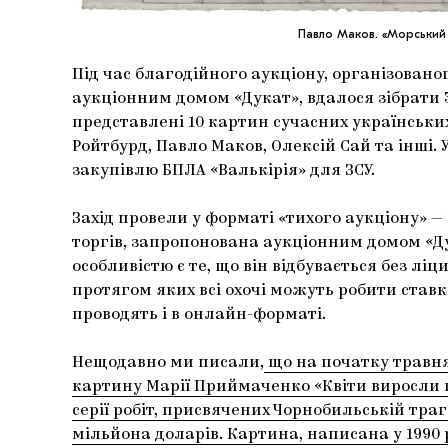
Павло Маков. «Морський б
Під час благодійного аукціону, організовано
аукціонним домом «Дукат», вдалося зібрати 
представлені 10 картин сучасних українськи
Ройтбурд, Павло Маков, Олексій Сай та інші. 
закупівлю БПЛА «Валькірія» для ЗСУ.
Захід провели у форматі «тихого аукціону» 
торгів, запропонована аукціонним домом «Дук
особливістю є те, що він відбувається без ліц
протягом яких всі охочі можуть робити ставк
проводять і в онлайн-форматі.
Нещодавно ми писали,
що на початку травня
картину Марії Приймаченко «Квіти виросли к
серії робіт, присвячених Чорнобильській траг
мільйона доларів. Картина, написана у 1990 