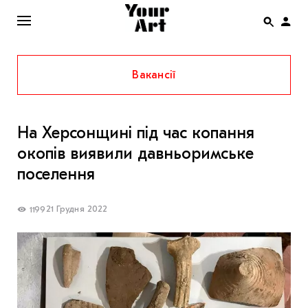
Вакансії
ENG
НОВИНИ
На Херсонщині під час копання
АФІША
окопів виявили давньоримське
ІНТЕРВ’Ю
поселення
СТАТТІ
21 Грудня 2022
1199
КОЛОНКИ
СПЕЦПРОЄКТИ
THE UKRAINIAN PAVILION AT VENICE BIENNALE
2022