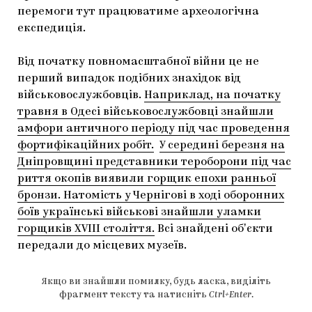
перемоги тут працюватиме археологічна
експедиція.
Від початку повномасштабної війни це не
перший випадок подібних знахідок від
військовослужбовців.
Наприклад, на початку
травня в Одесі військовослужбовці знайшли
амфори античного періоду під час проведення
фортифікаційних робіт.
У середині березня на
Дніпровщині представники тероборони під час
риття окопів виявили горщик епохи ранньої
бронзи.
Натомість у Чернігові в ході оборонних
боїв українські військові знайшли уламки
горщиків XVIII століття.
Всі знайдені обʼєкти
передали до місцевих музеїв.
Якщо ви знайшли помилку, будь ласка, виділіть
фрагмент тексту та натисніть
Ctrl+Enter
.