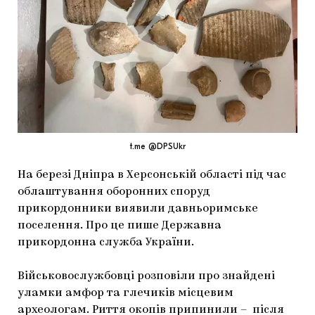
МАРІУПОЛЬСЬКІ МАРГІНАЛІЇ
ДОСЛІДНИЦЬКА ПЛАТФОРМА
ЗАПАЛЕННЯ
CARPATHIAN CULT ПРО РІЗДВЯНІ СВЯТА
t.me @DPSUkr
На березі Дніпра в Херсонській області під час
облаштування оборонних споруд
прикордонники виявили давньоримське
поселення. Про це пише Державна
прикордонна служба України.
Військовослужбовці розповіли про знайдені
уламки амфор та глечиків місцевим
археологам. Риття окопів припинили – після