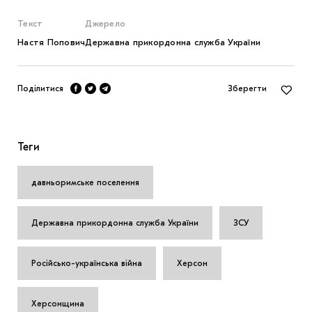
Текст
Джерело
Настя Попович
Державна прикордонна служба України
Поділитися
Зберегти
Теги
давньоримське поселення
Державна прикордонна служба України
ЗСУ
Російсько-українська війна
Херсон
Херсонщина