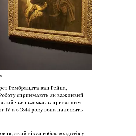
s
рет Рембрандта ван Рейна,
о. Роботу сприймають як важливий
ивалий час належала приватним
г IV, а з 1844 року вона належить
сця, який вів за собою солдатів у