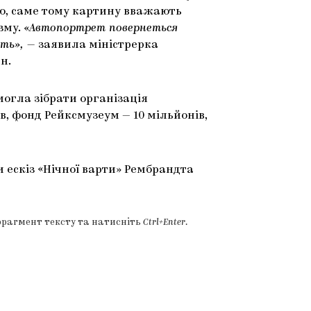
ією, саме тому картину вважають
му. «
Автопортрет повернеться
ть», —
заявила міністрерка
н.
могла зібрати організація
в, фонд Рейксмузеум — 10 мільйонів,
 ескіз «Нічної варти» Рембрандта
фрагмент тексту та натисніть
Ctrl+Enter
.