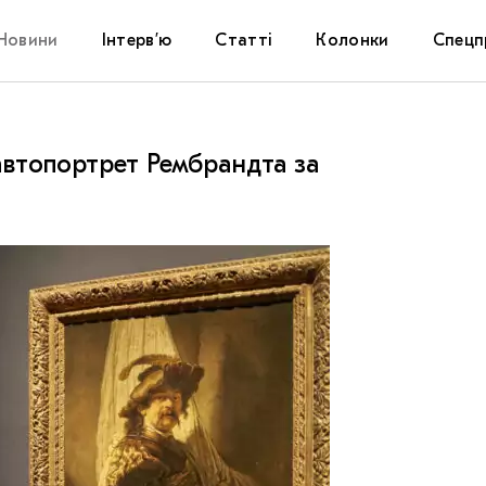
Новини
Інтерв’ю
Статті
Колонки
Спецп
Афіша
The Uk
автопортрет Рембрандта за
Маріуп
Дослі
Запал
Carpat