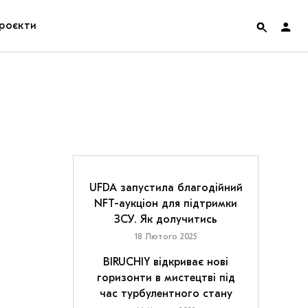
роєкти
rainian Pavilion at Venice Biennale 2022
ольські маргіналії
дницька платформа
ення
UFDA запустила благодійний
NFT-аукціон для підтримки
ЗСУ. Як долучитись
hian Cult про різдвяні свята
18 Лютого 2025
BIRUCHIY відкриває нові
горизонти в мистецтві під
час турбулентного стану