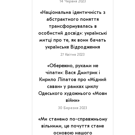
14 Червня 2023
«Національна ідентичність з
абстрактного поняття
трансформувалась в
особистий досвід»: українські
митці про те, як вони бачать
українське Відродження
27 Квітня 2023
«Обережно, руками не
чіпати»: Вася Дмитрик і
Кирило Ліпатов про «Мідний
саван» у рамках циклу
Одеського художнього «Мови
війни»
30 Березня 2023
«Ми станемо по-справжньому
вільними, це почуття стане
основою нашого