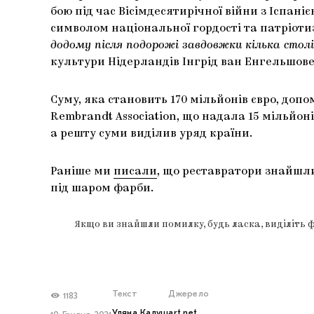
бою під час Вісімдесятирічної війни з Іспан
символом національної гордості та патріотиз
додому після подорожі завдовжки кілька столі
культури Нідерландів Інгрід ван Енгельшове
Суму, яка становить 170 мільйонів євро, допо
Rembrandt Association, що надала 15 мільйоні
а решту суми виділив уряд країни.
Раніше ми
писали
, що реставратори знайшли
під шаром фарби.
Якщо ви знайшли помилку, будь ласка, виділіть 
Текст
Джерело
1183
Уляна Калуш
art.net