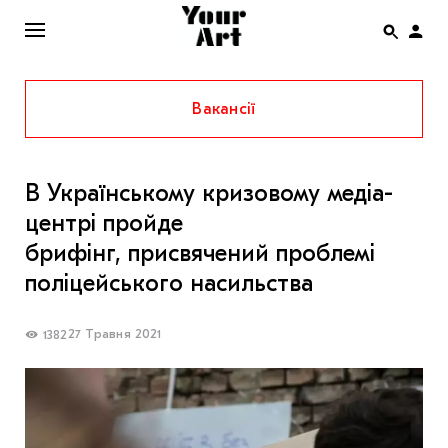
Вакансії
ENG
НОВИНИ
В Українському кризовому медіа-
АФІША
центрі пройде
ІНТЕРВ’Ю
брифінг, присвячений проблемі
СТАТТІ
поліцейського насильства
КОЛОНКИ
27 Травня 2021
1382
СПЕЦПРОЄКТИ
THE UKRAINIAN PAVILION AT VENICE BIENNALE
2022