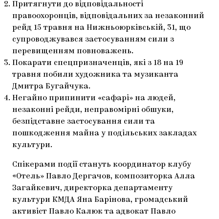
Притягнути до відповідальності
правоохоронців, відповідальних за незаконний
рейд 15 травня на Нижньоюрківській, 31, що
супроводжувався застосуванням сили з
перевищенням повноважень.
Покарати спецпризначенців, які з 18 на 19
травня побили художника та музиканта
Дмитра Бугайчука.
Негайно припинити «сафарі» на людей,
незаконні рейди, неправомірні обшуки,
безпідставне застосування сили та
пошкодження майна у подільських закладах
культури.
Спікерами події стануть координатор клубу
«Отель» Павло Дергачов, композиторка Алла
Загайкевич, директорка департаменту
культури КМДА Яна Барінова, громадський
активіст Павло Калюк та адвокат Павло