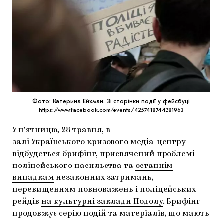
МАРІУПОЛЬСЬКІ МАРГІНАЛІЇ
ДОСЛІДНИЦЬКА ПЛАТФОРМА
ЗАПАЛЕННЯ
CARPATHIAN CULT ПРО РІЗДВЯНІ СВЯТА
Фото: Катерина Ейхман. Зі сторінки події у фейсбуці
https://www.facebook.com/events/4257418744281963
У п’ятницю, 28 травня, в
залі Українського кризового медіа-центру
відбудеться брифінг, присвячений проблемі
поліцейського насильства та
останнім
випадкам
незаконних затримань,
перевищенням повноважень і поліцейських
рейдів
на культурні заклади Подолу
. Брифінг
продовжує серію подій та матеріалів, що мають