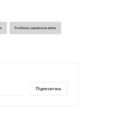
ки
Російсько-українська війна
Підписатись