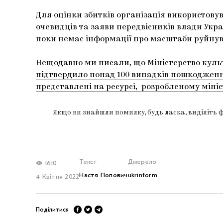
Для оцінки збитків організація використову
очевидців та заяви передвісників влади Укр
поки немає інформації про масштаби руйнува
Нещодавно ми писали, що Міністерство куль
підтвердило понад 100 випадків пошкодженн
представлені на ресурсі, розробленому міні
Якщо ви знайшли помилку, будь ласка, виділіть 
Текст
Джерело
1610
Настя Попович
ukrinform
4 Квітня 2022
Поділитися