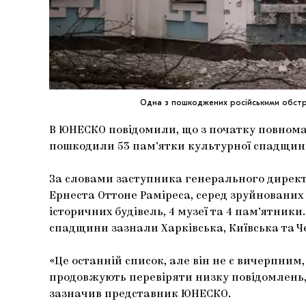
Одна з пошкоджених російськими обстр
В ЮНЕСКО повідомили, що з початку повнома
пошкодили 53 пам’ятки культурної спадщин
За словами заступника генерального дирек
Ернеста Оттоне Раміреса, серед зруйнованих о
історичних будівель, 4 музеї та 4 пам’ятни
спадщини зазнали Харківська, Київська та Че
«Це останній список, але він не є вичерпним
продовжують перевіряти низку повідомлень,
зазначив представник ЮНЕСКО.