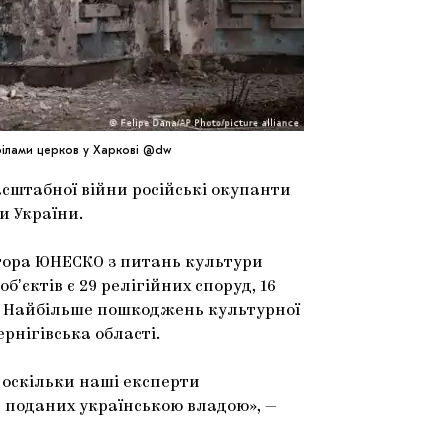
ілами церков у Харкові @dw
сштабної війни російські окупанти
и України.
тора ЮНЕСКО з питань культури
бʼєктів є 29 релігійних споруд, 16
ки. Найбільше пошкоджень культурної
рнігівська області.
, оскільки наші експерти
 поданих українською владою», —