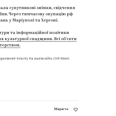
вала супутникові знімки, свідчення
аїни. Через тимчасову окупацію рф
нь у Маріуполі та Херсоні.
тури та інформаційної політики
я культурної спадщини. Всі обʼєкти
стерством.
фрагмент тексту та натисніть
Ctrl+Enter
.
Зберегти