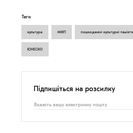
Теги
культура
МКІП
пошкоджені культурні памʼят
ЮНЕСКО
Підпишіться на розсилку