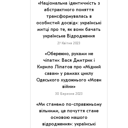
«Національна ідентичність з
абстрактного поняття
трансформувалась в
особистий досвід»: українські
митці про те, як вони бачать
українське Відродження
27 Квітня 2023
«Обережно, руками не
чіпати»: Вася Дмитрик і
Кирило Ліпатов про «Мідний
саван» у рамках циклу
Одеського художнього «Мови
війни»
30 Березня 2023
«Ми станемо по-справжньому
вільними, це почуття стане
основою нашого
відродження»: українські