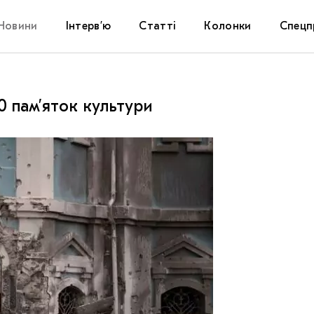
Новини
Інтерв’ю
Статті
Колонки
Спецп
Афіша
The Uk
 пам’яток культури
Маріуп
Дослі
Запал
Carpat