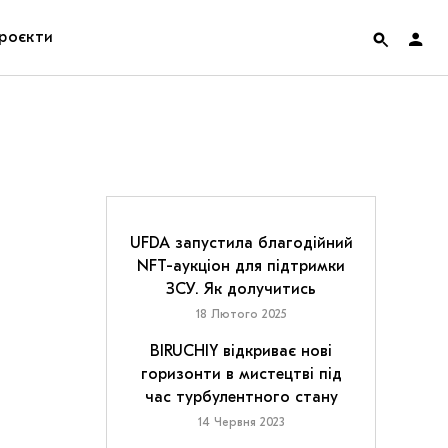
роєкти
rainian Pavilion at Venice Biennale 2022
ольські маргіналії
дницька платформа
UFDA запустила благодійний
NFT-аукціон для підтримки
ення
ЗСУ. Як долучитись
18 Лютого 2025
hian Cult про різдвяні свята
BIRUCHIY відкриває нові
горизонти в мистецтві під
час турбулентного стану
14 Червня 2023