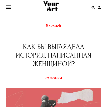
Вакансії
ENG
НОВИНИ
КАК БЫ ВЫГЛЯДЕЛА
АФІША
ИСТОРИЯ, НАПИСАННАЯ
ІНТЕРВ’Ю
ЖЕНЩИНОЙ?
СТАТТІ
КОЛОНКИ
КОЛОНКИ
СПЕЦПРОЄКТИ
THE UKRAINIAN PAVILION AT VENICE BIENNALE
2022