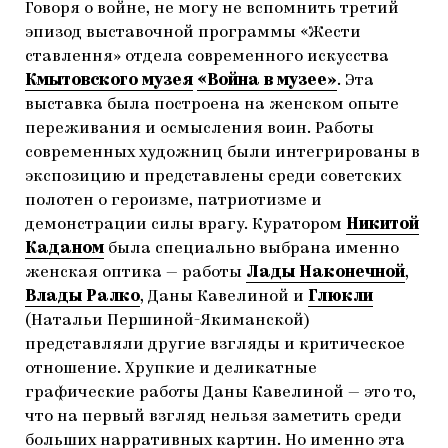
Говоря о войне, не могу не вспомнить третий
эпизод выставочной программы «Жести
ставлення» отдела современного искусства
Кмытовского музея
«Война в музее»
. Эта
выставка была построена на женском опыте
переживания и осмысления воин. Работы
современных художниц были интегрированы в
экспозицию и представлены среди советских
полотен о героизме, патриотизме и
демонстрации силы врагу. Куратором
Никитой
Каданом
была специально выбрана именно
женская оптика — работы
Лады Наконечной
,
Влады Ралко
, Даны Кавелиной и
Глюкли
(Натальи Першиной-Якиманской)
представляли другие взгляды и критическое
отношение. Хрупкие и деликатные
графические работы Даны Кавелиной — это то,
что на первый взгляд нельзя заметить среди
больших нарративных картин. Но именно эта