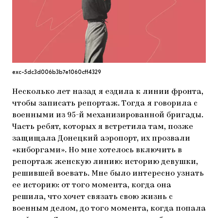
МАРІУПОЛЬСЬКІ МАРГІНАЛІЇ
ДОСЛІДНИЦЬКА ПЛАТФОРМА
ЗАПАЛЕННЯ
CARPATHIAN CULT ПРО РІЗДВЯНІ СВЯТА
exc-5dc3d006b3b7e1060cff4329
Несколько лет назад я ездила к линии фронта,
чтобы записать репортаж. Тогда я говорила с
военными из 95-й механизированной бригады.
Часть ребят, которых я встретила там, позже
защищала Донецкий аэропорт, их прозвали
«киборгами». Но мне хотелось включить в
репортаж женскую линию: историю девушки,
решившей воевать. Мне было интересно узнать
ее историю: от того момента, когда она
решила, что хочет связать свою жизнь с
военным делом, до того момента, когда попала