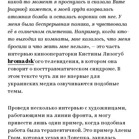
какой-то момент я проснулась и сказала Вите
[парню]: кажется, в моей груди взорвалась
атомная бомба и осталась воронка от нее. У
меня была беспрерывная паника, я чувствовала
её в солнечном сплетении. Например, когда кто-
то выходил из комнаты, мне казалось, что меня
бросили и что жить мне нельзя»,
— это часть
интервью кинооператорки Кистины Лизогуб
hromadsk
’ого телевидения, в котором она
говорит о посттравматическом синдроме. В
этом тексте чуть ли не впервые для
украинских медиа озвучиваются подобные
темы.
Проведя несколько интервью с художницами,
работающими на линии фронта, я могу
привести лишь один пример, когда подобная
работа была терапевтичной. Это пример Алены
Гром, которая уехав из Донецка, занялась