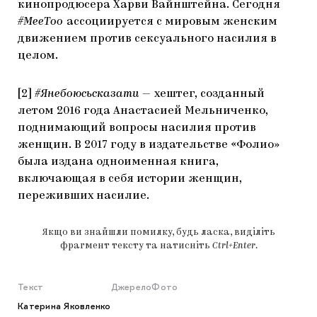
кинопродюсера Харви Вайнштейна. Сегодня
#MeeToo
ассоциируется с мировым женским
движением против сексуального насилия в
целом.
[2]
#Янебоюсьсказати
—
хештег, созданный
летом 2016 года Анастасией Мельниченко,
поднимающий вопросы насилия против
женщин. В 2017 году в издательстве «Фолио»
была издана одноименная книга,
включающая в себя истории женщин,
переживших насилие.
Якщо ви знайшли помилку, будь ласка, виділіть
фрагмент тексту та натисніть
Ctrl+Enter
.
Текст
Джерело
Фото
Катерина Яковленко