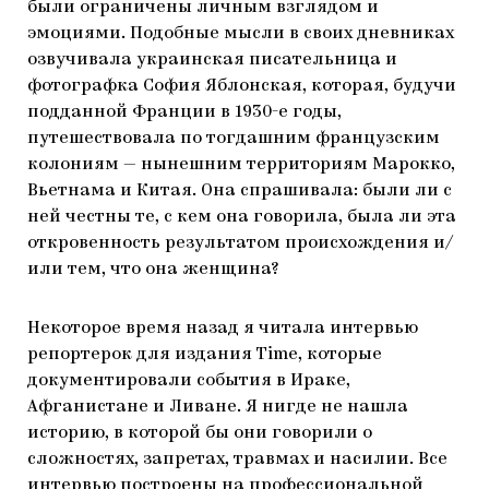
были ограничены личным взглядом и
эмоциями. Подобные мысли в своих дневниках
озвучивала украинская писательница и
фотографка София Яблонская, которая, будучи
подданной Франции в 1930-е годы,
путешествовала по тогдашним французским
колониям — нынешним территориям Марокко,
Вьетнама и Китая. Она спрашивала: были ли с
ней честны те, с кем она говорила, была ли эта
откровенность результатом происхождения и/
или тем, что она женщина?
Некоторое время назад я читала интервью
репортерок для издания Time, которые
документировали события в Ираке,
Афганистане и Ливане. Я нигде не нашла
историю, в которой бы они говорили о
сложностях, запретах, травмах и насилии. Все
интервью построены на профессиональной