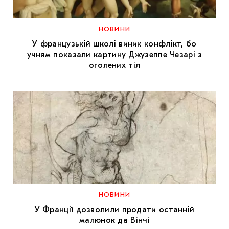
МАРІУПОЛЬСЬКІ МАРГІНАЛІЇ
ДОСЛІДНИЦЬКА ПЛАТФОРМА
НОВИНИ
У французькій школі виник конфлікт, бо
ЗАПАЛЕННЯ
учням показали картину Джузеппе Чезарі з
оголених тіл
CARPATHIAN CULT ПРО РІЗДВЯНІ СВЯТА
НОВИНИ
У Франції дозволили продати останній
малюнок да Вінчі